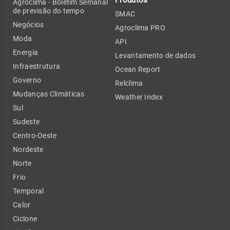
Produtos
Agroclima - Boletim Semanal
de previsão do tempo
SMAC
Negócios
Agroclima PRO
Moda
API
Energia
Levantamento de dados
Infraestrutura
Ocean Report
Governo
Relclima
Mudanças Climáticas
Weather Index
Sul
Sudeste
Centro-Oeste
Nordeste
Norte
Frio
Temporal
Calor
Ciclone