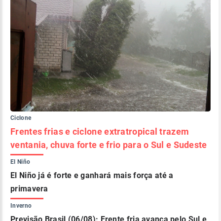
Ciclone
Frentes frias e ciclone extratropical trazem
ventania, chuva forte e frio para o Sul e Sudeste
El Niño
El Niño já é forte e ganhará mais força até a
primavera
Inverno
Previsão Brasil (06/08): Frente fria avança pelo Sul e