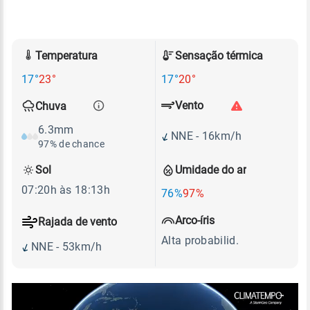
Temperatura
Sensação térmica
17°
23°
17°
20°
Vento
Chuva
6.3mm
NNE - 16km/h
97% de chance
Sol
Umidade do ar
07:20h às 18:13h
76%
97%
Arco-íris
Rajada de vento
Alta probabilid.
NNE - 53km/h