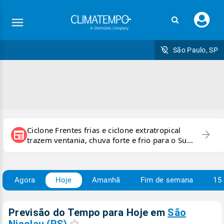
Faç
seu
logi
São Paulo, SP
Ciclone Frentes frias e ciclone extratropical
arrow_forward
newspaper
trazem ventania, chuva forte e frio para o Sul
e Sudeste
Agora
Hoje
Amanhã
Fim de semana
15 
Previsão do Tempo para Hoje
em
São