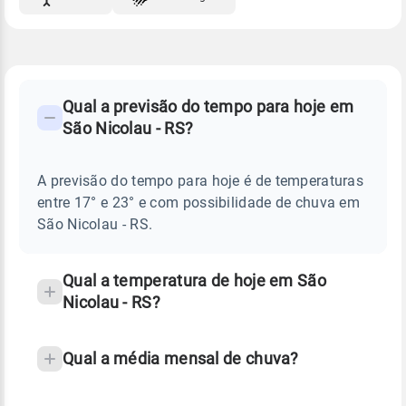
FAQ
CLIMA,
PREVISÃO
Qual a previsão do tempo para hoje em
-
DO
São Nicolau - RS?
TEMPO
Perguntas
HOJE
E
frequentes
NOTÍCIAS
EM
A previsão do tempo para hoje é de temperaturas
sobre
SÃO
entre 17° e 23° e com possibilidade de chuva em
NICOLAU
chuva
-
São Nicolau - RS.
RS
e
temperatura
Qual a temperatura de hoje em São
Nicolau - RS?
Qual a média mensal de chuva?