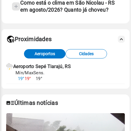
Como está o clima em São Nicolau - RS
em agosto/2026? Quanto já choveu?
Fonte: 30 anos de dados de reanálise ERA5.
Proximidades
Fonte: dados combinados de estações
Aeroportos
Cidades
meteorológicas e satélite do Centro de Previsão
de Tempo e Estudos Climáticos (CPTEC).
Aeroporto Sepé Tiarajú, RS
Mín/Max
Sens.
Para obter mais informações sobre os dados
19°
19°
19°
climáticos,
clique aqui.
Últimas notícias