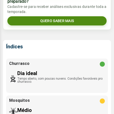
preparado?
Vento
Chuva
Cadastre-se para receber análises exclusivas durante toda a
Sol
Umidade do ar
temporada.
06:46h às 18:16h
N - 8km/h
0.0mm
24%
47%
QUERO SABER MAIS
Sol
Umidade do ar
Lua
Rajada de vento
06:46h às 18:16h
Nova
26%
52%
NE - 36km/h
Lua
Índices
Rajada de vento
Nova
N - 37km/h
Churrasco
Dia ideal
Tempo aberto, com poucas nuvens. Condições favoráveis pro
churrasco.
Mosquitos
Médio