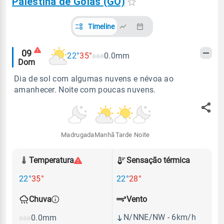
Palestina de Goiás (GO)
Timeline
Alertas
09
22°
35°
0.0mm
Dom
meteorológicos
Dia de sol com algumas nuvens e névoa ao
amanhecer. Noite com poucas nuvens.
Madrugada
Manhã
Tarde
Noite
Temperatura
Sensação térmica
22°
35°
22°
28°
Vento
Chuva
N/NNE/NW - 6km/h
0.0mm