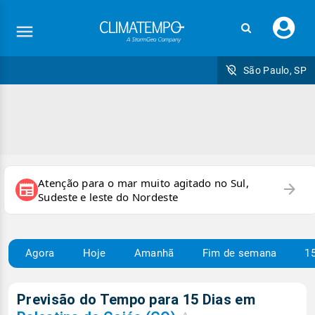
Faç
seu
logi
São Paulo, SP
Atenção para o mar muito agitado no Sul,
arrow_forward
newspaper
Sudeste e leste do Nordeste
Agora
Hoje
Amanhã
Fim de semana
15
Previsão do Tempo para 15 Dias em