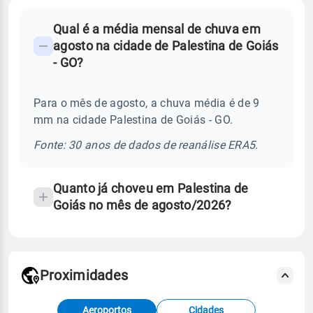
FAQ
Qual é a média mensal de chuva em
-
agosto na cidade de Palestina de Goiás
Perguntas
- GO?
frequentes
sobre
Para o mês de agosto, a chuva média é de 9
chuva
mm na cidade Palestina de Goiás - GO.
e
temperatura
Fonte: 30 anos de dados de reanálise ERA5.
Quanto já choveu em Palestina de
Goiás no mês de agosto/2026?
Proximidades
Fonte: dados combinados de estações
Aeroportos
Cidades