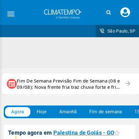
Faç
seu
logi
São Paulo, SP
Fim De Semana Previsão Fim de Semana (08 e
arrow_forward
newspaper
09/08): Nova frente fria traz chuva forte e frio
para áreas do país
Agora
Hoje
Amanhã
Fim de semana
15
Tempo agora em
Palestina de Goiás - GO