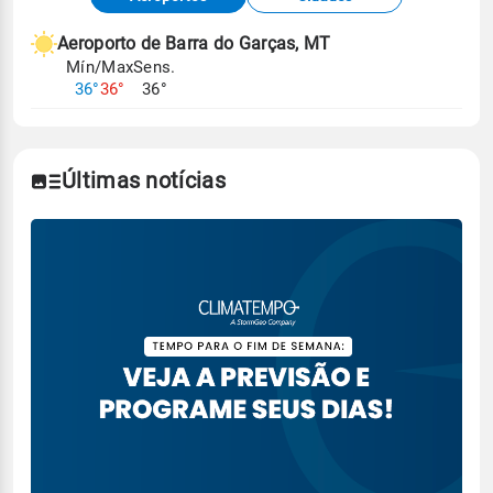
meteorológicas e satélite do Centro de Previsão
de Tempo e Estudos Climáticos (CPTEC).
Aeroporto de Barra do Garças, MT
Mín/Max
Sens.
Para obter mais informações sobre os dados
36°
36°
36°
climáticos,
clique aqui.
Últimas notícias