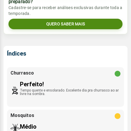
preparado?
Vento
Chuva
Cadastre-se para receber análises exclusivas durante toda a
Sol
Umidade do ar
temporada.
06:21h às 17:49h
E - 12km/h
0.0mm
19%
53%
QUERO SABER MAIS
Sol
Umidade do ar
Lua
Rajada de vento
06:21h às 17:50h
Minguante
32%
73%
E - 36km/h
Lua
Índices
Rajada de vento
Minguante
E - 29km/h
Churrasco
Perfeito!
Tempo quente e ensolarado. Excelente dia pra churrasco ao ar
livre na sombra.
Mosquitos
Médio