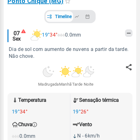
Ponto Chique (MG)
Timeline
Alertas
07
19°
34°
0.0mm
Sex
meteorológicos
Dia de sol com aumento de nuvens a partir da tarde.
Não chove.
Madrugada
Manhã
Tarde
Noite
Temperatura
Sensação térmica
19°
34°
19°
26°
Vento
Chuva
N - 6km/h
0.0mm