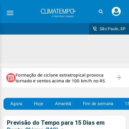
Faç
seu
logi
São Paulo, SP
Formação de ciclone extratropical provoca
arrow_forward
newspaper
tornado e ventos acima de 100 km/h no RS
Agora
Hoje
Amanhã
Fim de semana
15
Previsão do Tempo para 15 Dias em