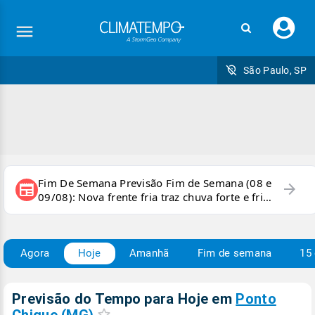
Faç
seu
logi
São Paulo, SP
Fim De Semana Previsão Fim de Semana (08 e
arrow_forward
newspaper
09/08): Nova frente fria traz chuva forte e frio
para áreas do país
Agora
Hoje
Amanhã
Fim de semana
15 
Previsão do Tempo para Hoje
em
Ponto