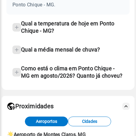
-
Ponto Chique - MG.
MG
e
temperatura
Qual a temperatura de hoje em Ponto
Chique - MG?
Qual a média mensal de chuva?
Como está o clima em Ponto Chique -
MG em agosto/2026? Quanto já choveu?
Fonte: 30 anos de dados de reanálise ERA5.
Proximidades
Fonte: dados combinados de estações
Aeroportos
Cidades
meteorológicas e satélite do Centro de Previsão
de Tempo e Estudos Climáticos (CPTEC).
Aeroporto de Montes Claros, MG