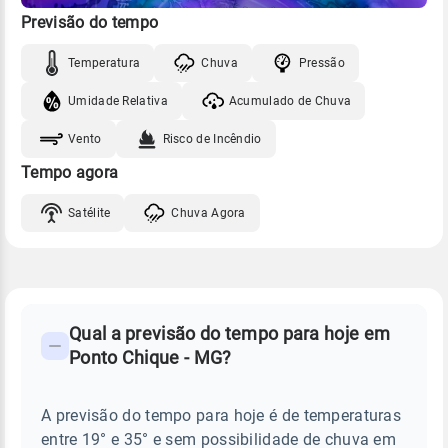
Previsão do tempo
Temperatura
Chuva
Pressão
Umidade Relativa
Acumulado de Chuva
Vento
Risco de Incêndio
Tempo agora
Satélite
Chuva Agora
FAQ
CLIMA,
PREVISÃO
Qual a previsão do tempo para hoje em
-
DO
Ponto Chique - MG?
TEMPO
Perguntas
HOJE
E
frequentes
NOTÍCIAS
EM
A previsão do tempo para hoje é de temperaturas
sobre
PONTO
entre 19° e 35° e sem possibilidade de chuva em
CHIQUE
chuva