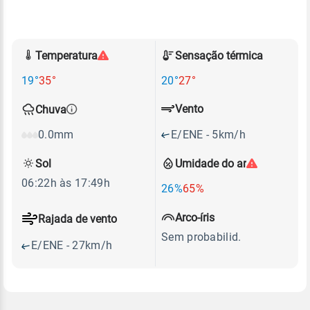
Temperatura
Sensação térmica
19°
35°
20°
27°
Vento
Chuva
E/ENE - 5km/h
0.0mm
Sol
Umidade do ar
06:22h às 17:49h
26%
65%
Arco-íris
Rajada de vento
Sem probabilid.
E/ENE - 27km/h