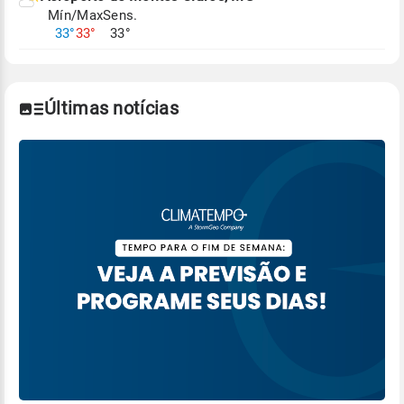
Mín/Max
Sens.
Para obter mais informações sobre os dados
33°
33°
33°
climáticos,
clique aqui.
Últimas notícias