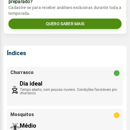
preparado?
Vento
Chuva
Cadastre-se para receber análises exclusivas durante toda a
Sol
Umidade do ar
temporada.
06:03h às 17:38h
ESE - 12km/h
0.0mm
52%
100%
QUERO SABER MAIS
Sol
Umidade do ar
Lua
Rajada de vento
06:02h às 17:38h
Minguante
53%
99%
ESE - 37km/h
Lua
Índices
Rajada de vento
Minguante
ESE - 50km/h
Churrasco
Dia ideal
Tempo aberto, com poucas nuvens. Condições favoráveis pro
churrasco.
Mosquitos
Médio