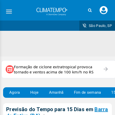
Faç
seu
logi
São Paulo, SP
Formação de ciclone extratropical provoca
arrow_forward
newspaper
tornado e ventos acima de 100 km/h no RS
Agora
Hoje
Amanhã
Fim de semana
15
Previsão do Tempo para 15 Dias em
Barra