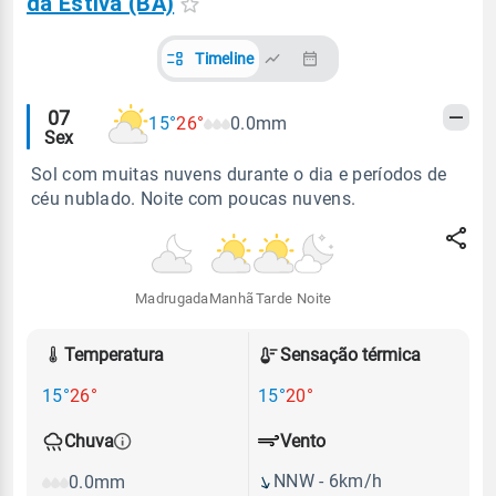
da Estiva (BA)
Timeline
Alertas
07
15°
26°
0.0mm
Sex
meteorológicos
Sol com muitas nuvens durante o dia e períodos de
céu nublado. Noite com poucas nuvens.
Madrugada
Manhã
Tarde
Noite
Temperatura
Sensação térmica
15°
26°
15°
20°
Vento
Chuva
NNW - 6km/h
0.0mm