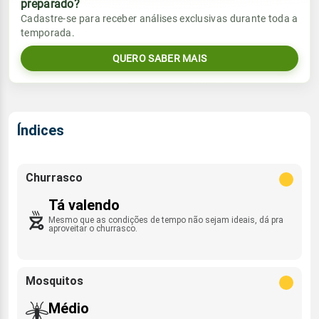
preparado?
Vento
Chuva
Cadastre-se para receber análises exclusivas durante toda a
Sol
Umidade do ar
temporada.
ENE - 10km/h
0.0mm
06:50h às 17:57h
85%
99%
QUERO SABER MAIS
Sol
Umidade do ar
Lua
Rajada de vento
06:50h às 17:57h
71%
100%
Minguante
E - 39km/h
Lua
Índices
Rajada de vento
Nova
ENE - 35km/h
Churrasco
Tá valendo
Mesmo que as condições de tempo não sejam ideais, dá pra
aproveitar o churrasco.
Mosquitos
Médio