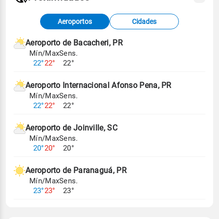
Fonte: dados combinados de estações
Aeroportos
Cidades
meteorológicas e satélite do Centro de Previsão
de Tempo e Estudos Climáticos (CPTEC).
Aeroporto de Bacacheri, PR
Mín/Max
Sens.
Para obter mais informações sobre os dados
22°
22°
22°
climáticos,
clique aqui.
Aeroporto Internacional Afonso Pena, PR
Mín/Max
Sens.
22°
22°
22°
Aeroporto de Joinville, SC
Mín/Max
Sens.
20°
20°
20°
Aeroporto de Paranaguá, PR
Mín/Max
Sens.
23°
23°
23°