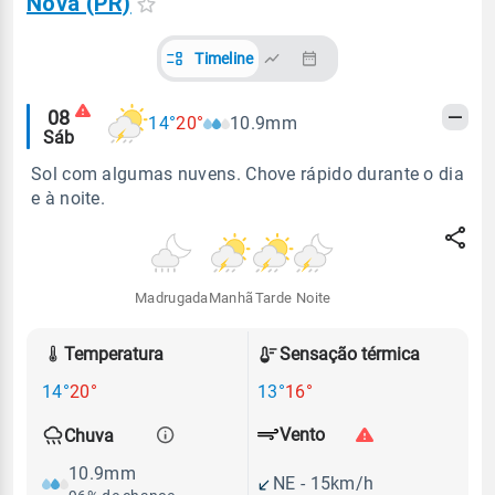
Nova (PR)
Timeline
Alertas
08
14°
20°
10.9mm
Sáb
meteorológicos
Sol com algumas nuvens. Chove rápido durante o dia
e à noite.
Madrugada
Manhã
Tarde
Noite
Temperatura
Sensação térmica
14°
20°
13°
16°
Vento
Chuva
10.9mm
NE - 15km/h