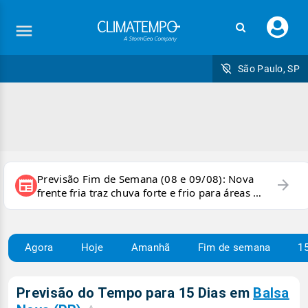
Faç
seu
logi
São Paulo, SP
Previsão Fim de Semana (08 e 09/08): Nova
arrow_forward
newspaper
frente fria traz chuva forte e frio para áreas do
país
Agora
Hoje
Amanhã
Fim de semana
15
Previsão do Tempo para 15 Dias em
Balsa