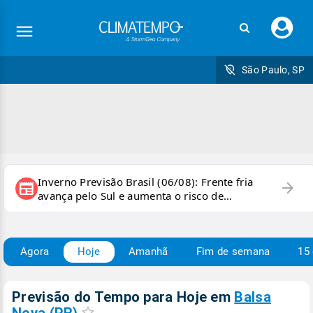
Faç
seu
logi
São Paulo, SP
Inverno Previsão Brasil (06/08): Frente fria
arrow_forward
newspaper
avança pelo Sul e aumenta o risco de
temporais e ventania
Agora
Hoje
Amanhã
Fim de semana
15 
Previsão do Tempo para Hoje
em
Balsa