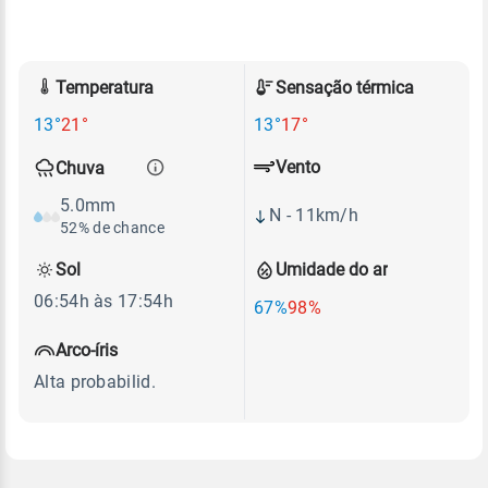
Temperatura
Sensação térmica
13°
21°
13°
17°
Vento
Chuva
5.0mm
N - 11km/h
52% de chance
Sol
Umidade do ar
06:54h às 17:54h
67%
98%
Arco-íris
Alta probabilid.