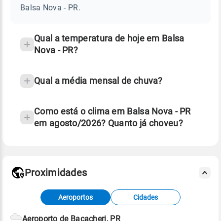
-
Balsa Nova - PR.
PR
e
temperatura
Qual a temperatura de hoje em Balsa
Nova - PR?
Qual a média mensal de chuva?
Como está o clima em Balsa Nova - PR
em agosto/2026? Quanto já choveu?
Fonte: 30 anos de dados de reanálise ERA5.
Proximidades
Fonte: dados combinados de estações
Aeroportos
Cidades
meteorológicas e satélite do Centro de Previsão
de Tempo e Estudos Climáticos (CPTEC).
Aeroporto de Bacacheri, PR