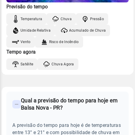
Previsão do tempo
Temperatura
Chuva
Pressão
Umidade Relativa
Acumulado de Chuva
Vento
Risco de Incêndio
Tempo agora
Satélite
Chuva Agora
FAQ
CLIMA,
PREVISÃO
Qual a previsão do tempo para hoje em
-
DO
Balsa Nova - PR?
TEMPO
Perguntas
HOJE
E
frequentes
NOTÍCIAS
EM
A previsão do tempo para hoje é de temperaturas
sobre
BALSA
entre 13° e 21° e com possibilidade de chuva em
NOVA
chuva