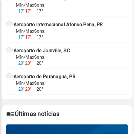
Mín/Max
Sens.
Para obter mais informações sobre os dados
17°
17°
17°
climáticos,
clique aqui.
Aeroporto Internacional Afonso Pena, PR
Mín/Max
Sens.
17°
17°
17°
Aeroporto de Joinville, SC
Mín/Max
Sens.
20°
20°
20°
Aeroporto de Paranaguá, PR
Mín/Max
Sens.
20°
20°
20°
Últimas notícias