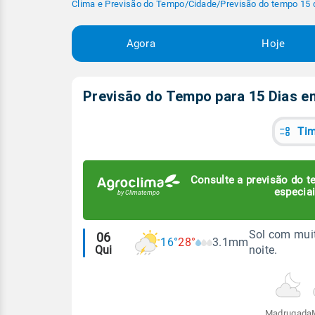
Clima e Previsão do Tempo
/
Cidade
/
Previsão do tempo 15 
Agora
Hoje
Previsão do Tempo para 15 Dias 
Tim
Consulte a previsão do te
especiai
Alertas
Sol com muit
06
16°
28°
3.1mm
Qui
noite.
meteorológicos
Madrugada