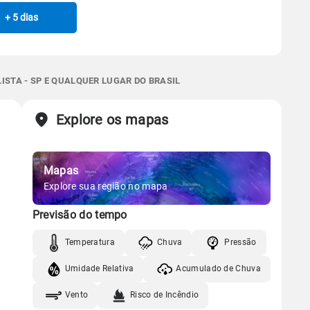
 térmica
Chuva
Umidade do ar
Gráfico
06:45h às 17:56h
Minguante
+ 5 dias
Manhã
Tarde
Noite
0.1mm
34%
82%
40% de chance
Chuva
Vento
Umidade
 térmica
Chuva
Umidade do ar
Sol
Lua
o
Gráfico
0.0mm
62%
95%
ISTA - SP E QUALQUER LUGAR DO BRASIL
06:44h às 17:57h
Minguante
Sol
Lua
o
Chuva
Vento
Umidade
Explore os mapas
06:44h às 17:57h
Minguante
Gráfico
Mapas
Gráfico
Chuva
Vento
Umidade
Explore sua região no mapa
Previsão do tempo
Chuva
Vento
Umidade
Temperatura
Chuva
Pressão
Umidade Relativa
Acumulado de Chuva
Vento
Risco de Incêndio