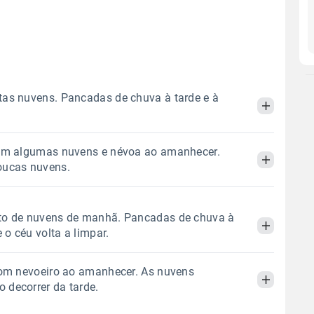
as nuvens. Pancadas de chuva à tarde e à
com algumas nuvens e névoa ao amanhecer.
Manhã
Tarde
Noite
oucas nuvens.
 térmica
Chuva
Umidade do ar
Manhã
Tarde
Noite
to de nuvens de manhã. Pancadas de chuva à
0.9mm
55%
89%
e o céu volta a limpar.
58% de chance
 térmica
Chuva
Umidade do ar
Sol
Lua
o
com nevoeiro ao amanhecer. As nuvens
1.6mm
06:46h às 17:56h
Minguante
46%
96%
Manhã
Tarde
Noite
decorrer da tarde.
57% de chance
Sol
Lua
o