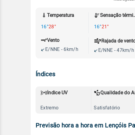
Temperatura
Sensação
16°
28°
16°
21°
Vento
Rajada de vent
E/NNE - 6km/h
E/NNE - 47km/h
Índices
Índice UV
Qualidade do A
Extremo
Satisfatório
Previsão hora a hora em Lençóis Pa