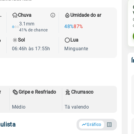
 térmica
Chuva
Umidade do ar
3.1mm
48%
87%
41% de chance
Sol
Lua
o
06:46h às 17:55h
Minguante
r
Gripe e Resfriado
Churrasco
Médio
Tá valendo
ulista
Gráfico