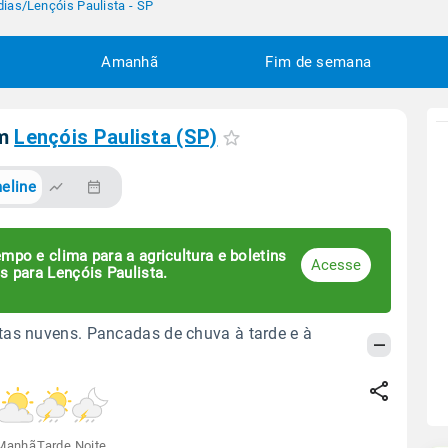
dias
/
Lençóis Paulista - SP
Amanhã
Fim de semana
em
Lençóis Paulista (SP)
eline
mpo e clima para a agricultura e boletins
Acesse
s para Lençóis Paulista.
as nuvens. Pancadas de chuva à tarde e à
Manhã
Tarde
Noite