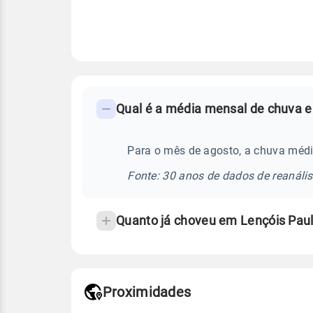
FAQ
Qual é a média mensal de chuva e
-
Perguntas
frequentes
Para o mês de agosto, a chuva médi
sobre
Fonte: 30 anos de dados de reanáli
chuva
e
Quanto já choveu em Lençóis Pau
temperatura
Proximidades
Fonte: dados combinados de estaçõe