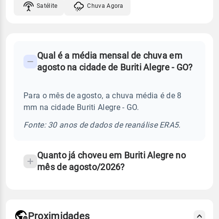
Satélite
Chuva Agora
FAQ
Qual é a média mensal de chuva em
-
agosto na cidade de Buriti Alegre - GO?
Perguntas
frequentes
Para o mês de agosto, a chuva média é de 8
sobre
mm na cidade Buriti Alegre - GO.
chuva
e
Fonte: 30 anos de dados de reanálise ERA5.
temperatura
Quanto já choveu em Buriti Alegre no
mês de agosto/2026?
Proximidades