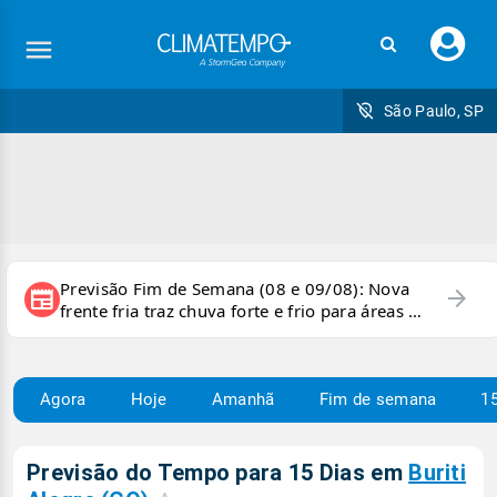
Faç
seu
logi
São Paulo, SP
Previsão Fim de Semana (08 e 09/08): Nova
arrow_forward
newspaper
frente fria traz chuva forte e frio para áreas do
país
Agora
Hoje
Amanhã
Fim de semana
15
Previsão do Tempo para 15 Dias em
Buriti