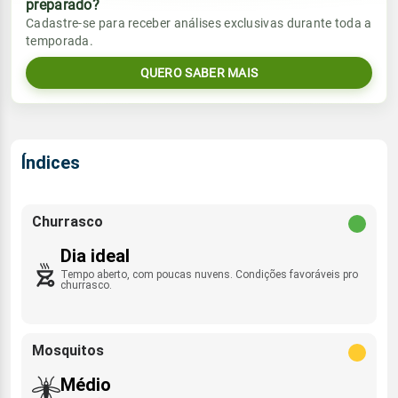
preparado?
Vento
Chuva
Cadastre-se para receber análises exclusivas durante toda a
Sol
Umidade do ar
temporada.
06:38h às 18:04h
ENE - 11km/h
0.0mm
25%
56%
QUERO SABER MAIS
Sol
Umidade do ar
Lua
Rajada de vento
06:38h às 18:04h
Minguante
32%
67%
E - 39km/h
Lua
Índices
Rajada de vento
Nova
ENE - 41km/h
Churrasco
Dia ideal
Tempo aberto, com poucas nuvens. Condições favoráveis pro
churrasco.
Mosquitos
Médio