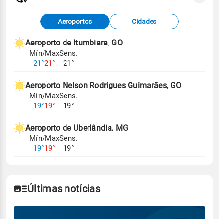
Fonte: dados combinados de estações
Aeroportos
Cidades
meteorológicas e satélite do Centro de Previsão
de Tempo e Estudos Climáticos (CPTEC).
Aeroporto de Itumbiara, GO
Mín/Max
Sens.
Para obter mais informações sobre os dados
21°
21°
21°
climáticos,
clique aqui.
Aeroporto Nelson Rodrigues Guimarães, GO
Mín/Max
Sens.
19°
19°
19°
Aeroporto de Uberlândia, MG
Mín/Max
Sens.
19°
19°
19°
Últimas notícias