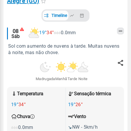
Alegre (GO)
Timeline
Alertas
08
19°
34°
0.0mm
Sáb
meteorológicos
Sol com aumento de nuvens à tarde. Muitas nuvens
à noite, mas não chove.
Madrugada
Manhã
Tarde
Noite
Temperatura
Sensação térmica
19°
34°
19°
26°
Vento
Chuva
NW - 5km/h
0.0mm