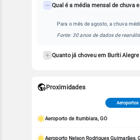
Qual é a média mensal de chuva em
-
Perguntas
frequentes
Para o mês de agosto, a chuva média
sobre
Fonte: 30 anos de dados de reanáli
chuva
e
Quanto já choveu em Buriti Alegr
temperatura
Proximidades
Fonte: dados combinados de estaçõe
de Tempo e Estudos Climáticos (CP
Aeroportos
Para obter mais informações sobre 
Aeroporto de Itumbiara, GO
Aeroporto Nelson Rodrigues Guimarães, 