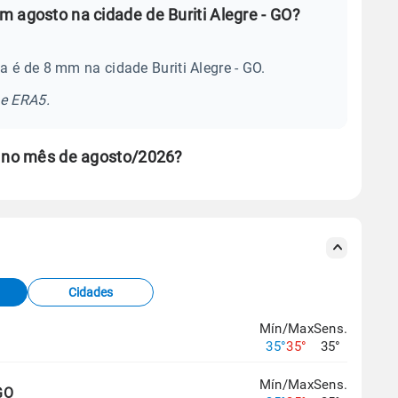
 agosto na cidade de Buriti Alegre - GO?
 é de 8 mm na cidade Buriti Alegre - GO.
se ERA5.
e no mês de agosto/2026?
s meteorológicas e satélite do Centro de Previsão
TEC).
Cidades
os dados climáticos,
clique aqui.
Mín/Max
Sens.
35°
35°
35°
Mín/Max
Sens.
GO