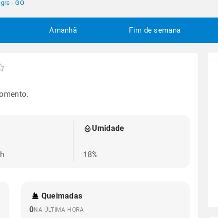
egre - GO
Amanhã
Fim de semana
momento.
Umidade
/h
18%
Queimadas
0
NA ÚLTIMA HORA