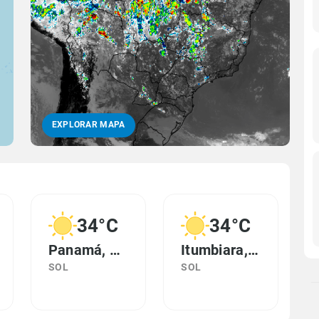
EXPLORAR MAPA
34°C
34°C
Panamá, GO
Itumbiara, GO
SOL
SOL