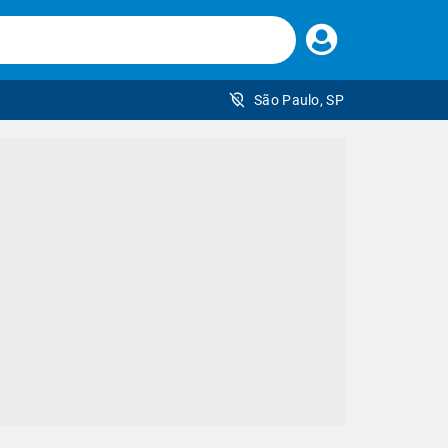
Faça
seu
login
São Paulo, SP