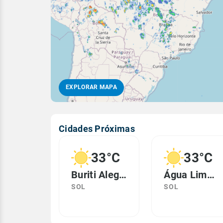
EXPLORAR MAPA
Cidades Próximas
33°C
33°C
Buriti Alegre, GO
Água Limpa, GO
SOL
SOL