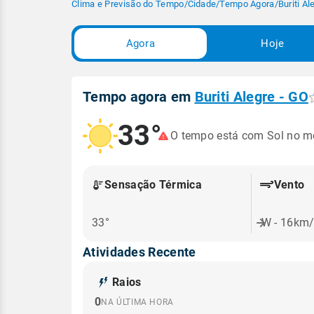
Clima e Previsão do Tempo
/
Cidade
/
Tempo Agora
/
Buriti Al
Agora
Hoje
Tempo agora em
Buriti Alegre - GO
33°
O tempo está com Sol no 
Sensação Térmica
Vento
33°
W - 16km
Atividades Recente
Raios
0
NA ÚLTIMA HORA