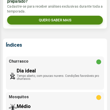
preparado?
Vento
Chuva
Cadastre-se para receber análises exclusivas durante toda a
Sol
Umidade do ar
temporada.
SSE - 15km/h
0.0mm
05:42h às 17:33h
34%
80%
QUERO SABER MAIS
Sol
Umidade do ar
Lua
Rajada de vento
05:42h às 17:33h
33%
76%
Minguante
SSE - 40km/h
Lua
Índices
Rajada de vento
Nova
SSE - 45km/h
Churrasco
Dia ideal
Tempo aberto, com poucas nuvens. Condições favoráveis pro
churrasco.
Mosquitos
Médio