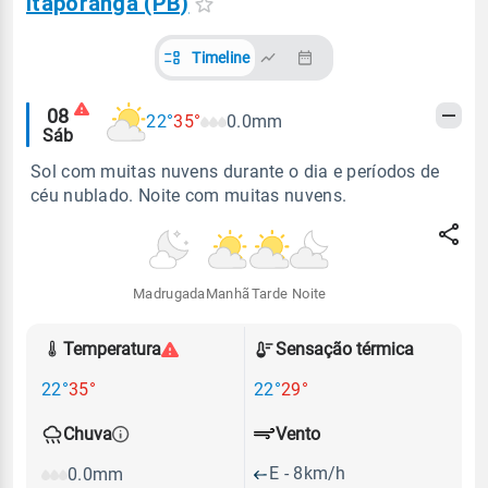
Itaporanga (PB)
Timeline
Alertas
08
22°
35°
0.0mm
Sáb
meteorológicos
Sol com muitas nuvens durante o dia e períodos de
céu nublado. Noite com muitas nuvens.
Madrugada
Manhã
Tarde
Noite
Temperatura
Sensação térmica
22°
35°
22°
29°
Vento
Chuva
E - 8km/h
0.0mm