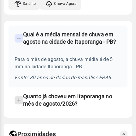
Satélite
Chuva Agora
FAQ
Qual é a média mensal de chuva em
-
agosto na cidade de Itaporanga - PB?
Perguntas
frequentes
Para o mês de agosto, a chuva média é de 5
sobre
mm na cidade Itaporanga - PB.
chuva
e
Fonte: 30 anos de dados de reanálise ERA5.
temperatura
Quanto já choveu em Itaporanga no
mês de agosto/2026?
Proximidades