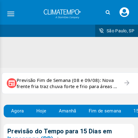
Faç
seu
logi
São Paulo, SP
Previsão Fim de Semana (08 e 09/08): Nova
arrow_forward
newspaper
frente fria traz chuva forte e frio para áreas do
país
Agora
Hoje
Amanhã
Fim de semana
15
Previsão do Tempo para 15 Dias em