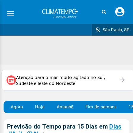
Faç
seu
logi
São Paulo, SP
Atenção para o mar muito agitado no Sul,
arrow_forward
newspaper
Sudeste e leste do Nordeste
Agora
Hoje
Amanhã
Fim de semana
15
Previsão do Tempo para 15 Dias em
Dias