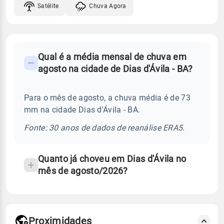
Satélite
Chuva Agora
FAQ
Qual é a média mensal de chuva em
-
agosto na cidade de Dias d'Ávila - BA?
Perguntas
frequentes
Para o mês de agosto, a chuva média é de 73
sobre
mm na cidade Dias d'Ávila - BA.
chuva
e
Fonte: 30 anos de dados de reanálise ERA5.
temperatura
Quanto já choveu em Dias d'Ávila no
mês de agosto/2026?
Proximidades