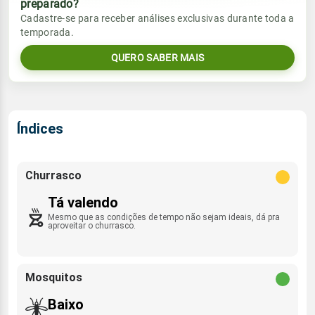
preparado?
Vento
Chuva
Cadastre-se para receber análises exclusivas durante toda a
Sol
Umidade do ar
temporada.
2.9mm
SSE - 13km/h
05:48h às 17:27h
67%
94%
88% de chance
QUERO SABER MAIS
Lua
Sol
Umidade do ar
Rajada de vento
Nova
05:48h às 17:28h
77%
94%
SSE - 39km/h
Índices
Lua
Rajada de vento
Nova
SSE - 38km/h
Churrasco
Tá valendo
Mesmo que as condições de tempo não sejam ideais, dá pra
aproveitar o churrasco.
Mosquitos
Baixo