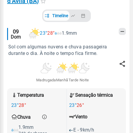
d'Ávila (BA)
Timeline
Alertas
09
23°
28°
1.9mm
Dom
meteorológicos
Sol com algumas nuvens e chuva passageira
durante o dia. À noite o tempo fica firme.
Madrugada
Manhã
Tarde
Noite
Temperatura
Sensação térmica
23°
28°
23°
26°
Vento
Chuva
1.9mm
E - 9km/h