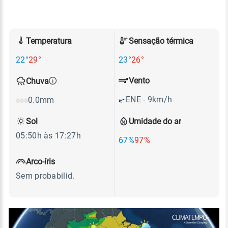
Temperatura
Sensação térmica
22°
29°
23°
26°
Vento
Chuva
ENE - 9km/h
0.0mm
Sol
Umidade do ar
05:50h às 17:27h
67%
97%
Arco-íris
Sem probabilid.