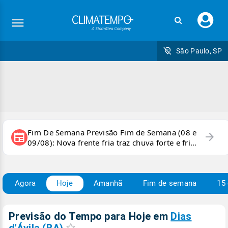
Faç
seu
logi
São Paulo, SP
Fim De Semana Previsão Fim de Semana (08 e
arrow_forward
newspaper
09/08): Nova frente fria traz chuva forte e frio
para áreas do país
Agora
Hoje
Amanhã
Fim de semana
15 
Previsão do Tempo para Hoje
em
Dias