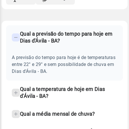
FAQ
CLIMA,
PREVISÃO
Qual a previsão do tempo para hoje em
-
DO
Dias d'Ávila - BA?
TEMPO
Perguntas
HOJE
E
frequentes
NOTÍCIAS
EM
A previsão do tempo para hoje é de temperaturas
sobre
DIAS
entre 22° e 29° e sem possibilidade de chuva em
D'ÁVILA
chuva
-
Dias d'Ávila - BA.
BA
e
temperatura
Qual a temperatura de hoje em Dias
d'Ávila - BA?
Qual a média mensal de chuva?