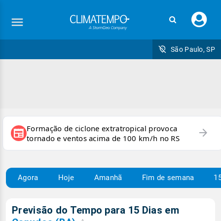
Faç
seu
logi
São Paulo, SP
Formação de ciclone extratropical provoca
arrow_forward
newspaper
tornado e ventos acima de 100 km/h no RS
Agora
Hoje
Amanhã
Fim de semana
15
Previsão do Tempo para 15 Dias em