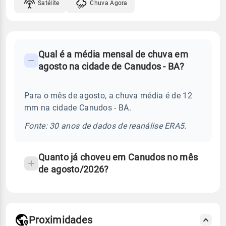
Satélite
Chuva Agora
FAQ
Qual é a média mensal de chuva em
-
agosto na cidade de Canudos - BA?
Perguntas
frequentes
Para o mês de agosto, a chuva média é de 12
sobre
mm na cidade Canudos - BA.
chuva
e
Fonte: 30 anos de dados de reanálise ERA5.
temperatura
Quanto já choveu em Canudos no mês
de agosto/2026?
Proximidades