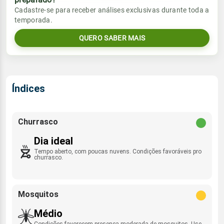
Vento
Chuva
Cadastre-se para receber análises exclusivas durante toda a
Sol
Umidade do ar
temporada.
05:49h às 17:33h
SE - 15km/h
0.0mm
39%
91%
QUERO SABER MAIS
Sol
Umidade do ar
Lua
Rajada de vento
05:49h às 17:33h
Minguante
46%
91%
SE - 38km/h
Lua
Índices
Rajada de vento
Minguante
SE - 43km/h
Churrasco
Dia ideal
Tempo aberto, com poucas nuvens. Condições favoráveis pro
churrasco.
Mosquitos
Médio
Condições favorecem presença moderada de mosquitos. Use