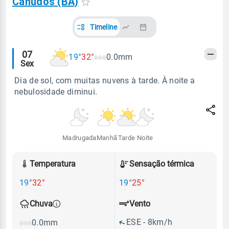
Canudos (BA)
Timeline
Alertas
07
19°
32°
0.0mm
Sex
meteorológicos
Dia de sol, com muitas nuvens à tarde. À noite a
nebulosidade diminui.
Madrugada
Manhã
Tarde
Noite
Temperatura
Sensação térmica
19°
32°
19°
25°
Vento
Chuva
ESE - 8km/h
0.0mm