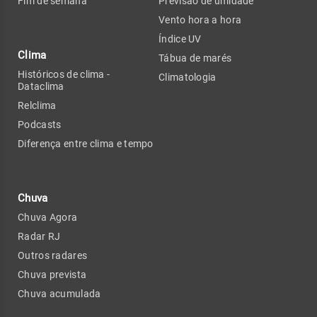
Fim de semana
Previsão de umidade
Vento hora a hora
Índice UV
Clima
Tábua de marés
Históricos de clima -
Climatologia
Dataclima
Relclima
Podcasts
Diferença entre clima e tempo
Chuva
Chuva Agora
Radar RJ
Outros radares
Chuva prevista
Chuva acumulada