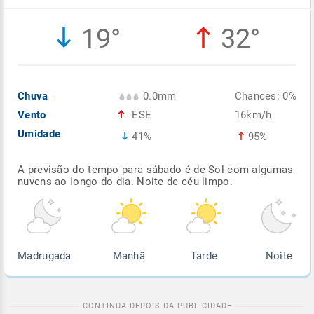
Enviar
Enviar
Enviar
Enviar
Enviar
19°
32°
Enviar
Chuva
0.0mm
Chances: 0%
Vento
ESE
16km/h
Umidade
41%
95%
A previsão do tempo para sábado é de Sol com algumas
nuvens ao longo do dia. Noite de céu limpo.
Madrugada
Manhã
Tarde
Noite