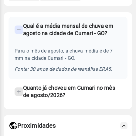
FAQ
Qual é a média mensal de chuva em
-
agosto na cidade de Cumari - GO?
Perguntas
frequentes
Para o mês de agosto, a chuva média é de 7
sobre
mm na cidade Cumari - GO.
chuva
e
Fonte: 30 anos de dados de reanálise ERA5.
temperatura
Quanto já choveu em Cumari no mês
de agosto/2026?
Proximidades