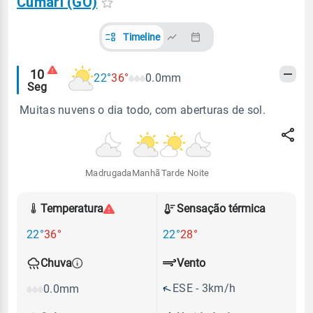
Cumari (GO)
Timeline
Alertas
10
22°
36°
0.0mm
Seg
meteorológicos
Muitas nuvens o dia todo, com aberturas de sol.
Madrugada
Manhã
Tarde
Noite
Temperatura
Sensação térmica
22°
36°
22°
28°
Vento
Chuva
ESE - 3km/h
0.0mm