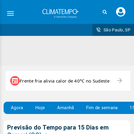
Faç
seu
logi
São Paulo, SP
arrow_forward
newspaper
Frente fria alivia calor de 40°C no Sudeste
Agora
Hoje
Amanhã
Fim de semana
15
Previsão do Tempo para 15 Dias em