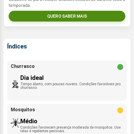
temporada.
06:34h às 18:01h
ENE - 4km/h
0.0mm
27%
71%
QUERO SABER MAIS
Sol
Umidade do ar
Lua
Rajada de vento
06:33h às 18:01h
Nova
21%
61%
ENE - 29km/h
Lua
Índices
Rajada de vento
Nova
ENE - 29km/h
Churrasco
Dia ideal
Tempo aberto, com poucas nuvens. Condições favoráveis pro
churrasco.
Mosquitos
Médio
Condições favorecem presença moderada de mosquitos. Use
telas e repelentes pessoais.