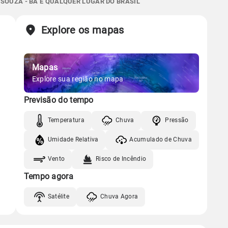
SOUZA - BA E QUALQUER LUGAR DO BRASIL
Chuva
Vento
Umidade
Sol
Lua
o
Explore os mapas
Gráfico
05:58h às 17:36h
Minguante
Chuva
Vento
Umidade
Mapas
Gráfico
Explore sua região no mapa
Previsão do tempo
Chuva
Vento
Umidade
Temperatura
Chuva
Pressão
Umidade Relativa
Acumulado de Chuva
Vento
Risco de Incêndio
Tempo agora
Satélite
Chuva Agora