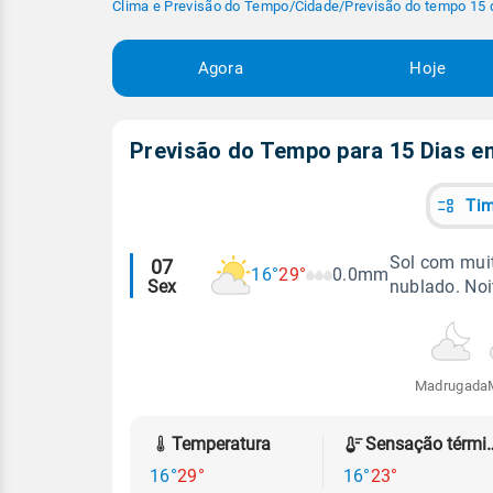
Clima e Previsão do Tempo
/
Cidade
/
Previsão do tempo 15 
Agora
Hoje
Previsão do Tempo para 15 Dias 
Tim
Alertas
Sol com muit
07
16°
29°
0.0mm
Sex
nublado. Noi
meteorológicos
Madrugada
Temperatura
Sensação
16°
29°
16°
23°