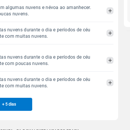
com algumas nuvens e névoa ao amanhecer.
oucas nuvens.
as nuvens durante o dia e períodos de céu
Manhã
Tarde
Noite
ite com muitas nuvens.
 térmica
Chuva
Umidade do ar
Manhã
Tarde
Noite
as nuvens durante o dia e períodos de céu
0.0mm
50%
100%
ite com poucas nuvens.
Sol
Lua
o
 térmica
Chuva
Umidade do ar
05:59h às 17:35h
Minguante
as nuvens durante o dia e períodos de céu
0.0mm
49%
95%
Manhã
Tarde
Noite
ite com muitas nuvens.
Sol
Lua
o
Gráfico
05:59h às 17:36h
Minguante
 térmica
Chuva
Umidade do ar
+ 5 dias
Manhã
Tarde
Noite
0.0mm
44%
94%
Chuva
Vento
Umidade
Sol
Lua
o
Gráfico
 térmica
Chuva
Umidade do ar
05:59h às 17:36h
Minguante
0.0mm
44%
95%