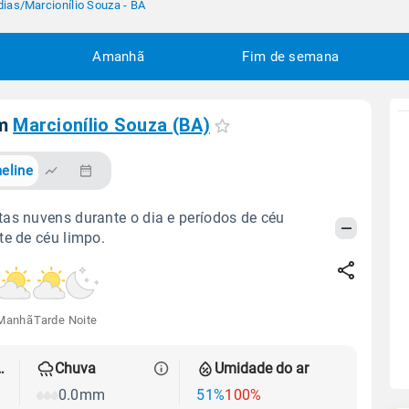
dias
/
Marcionílio Souza - BA
Amanhã
Fim de semana
em
Marcionílio Souza (BA)
eline
as nuvens durante o dia e períodos de céu
te de céu limpo.
Manhã
Tarde
Noite
 térmica
Chuva
Umidade do ar
0.0mm
51%
100%