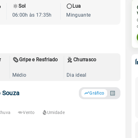
Sol
Lua
o
06:00h às 17:35h
Minguante
r
Gripe e Resfriado
Churrasco
Médio
Dia ideal
o Souza
Gráfico
Chuva
Vento
Umidade