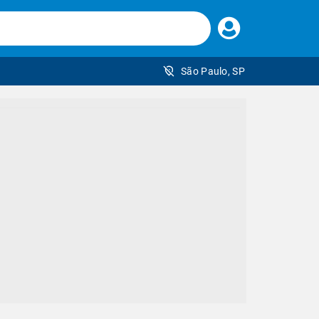
Faça
seu
login
São Paulo, SP