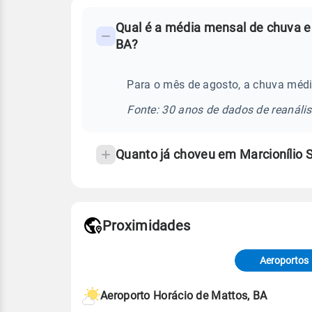
FAQ
Qual é a média mensal de chuva e
-
BA?
Perguntas
frequentes
Para o mês de agosto, a chuva médi
sobre
chuva
Fonte: 30 anos de dados de reanáli
e
temperatura
Quanto já choveu em Marcionílio
Proximidades
Fonte: dados combinados de estaçõe
de Tempo e Estudos Climáticos (CP
Aeroportos
Para obter mais informações sobre 
Aeroporto Horácio de Mattos, BA