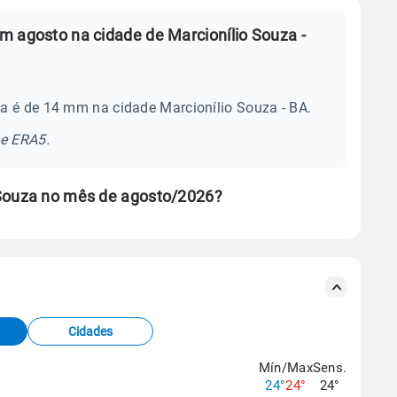
m agosto na cidade de Marcionílio Souza -
a é de 14 mm na cidade Marcionílio Souza - BA.
se ERA5.
 Souza no mês de agosto/2026?
s meteorológicas e satélite do Centro de Previsão
TEC).
Cidades
os dados climáticos,
clique aqui.
Mín/Max
Sens.
24°
24°
24°