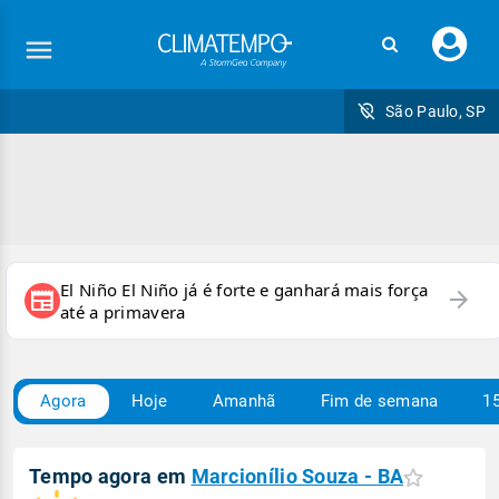
Faç
seu
logi
São Paulo, SP
El Niño El Niño já é forte e ganhará mais força
arrow_forward
newspaper
até a primavera
Agora
Hoje
Amanhã
Fim de semana
15
Tempo agora em
Marcionílio Souza - BA