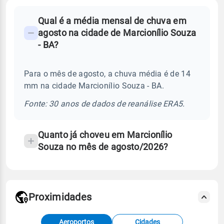
FAQ
Qual é a média mensal de chuva em
-
agosto na cidade de Marcionílio Souza
Perguntas
- BA?
frequentes
sobre
Para o mês de agosto, a chuva média é de 14
chuva
mm na cidade Marcionílio Souza - BA.
e
temperatura
Fonte: 30 anos de dados de reanálise ERA5.
Quanto já choveu em Marcionílio
Souza no mês de agosto/2026?
Proximidades
Fonte: dados combinados de estações
Aeroportos
Cidades