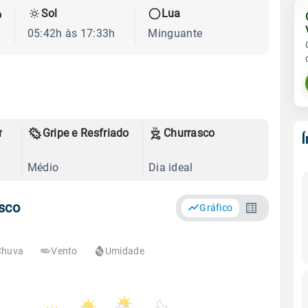
Sol
Lua
o
05:42h às 17:33h
Minguante
r
Gripe e Resfriado
Churrasco
Médio
Dia ideal
sco
Gráfico
Chuva
Vento
Umidade