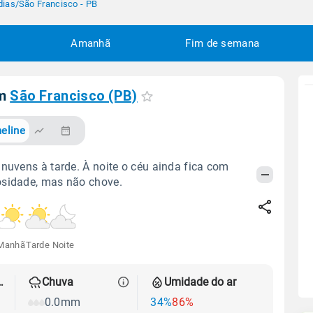
dias
/
São Francisco - PB
Amanhã
Fim de semana
em
São Francisco (PB)
eline
 nuvens à tarde. À noite o céu ainda fica com
osidade, mas não chove.
Manhã
Tarde
Noite
 térmica
Chuva
Umidade do ar
0.0mm
34%
86%