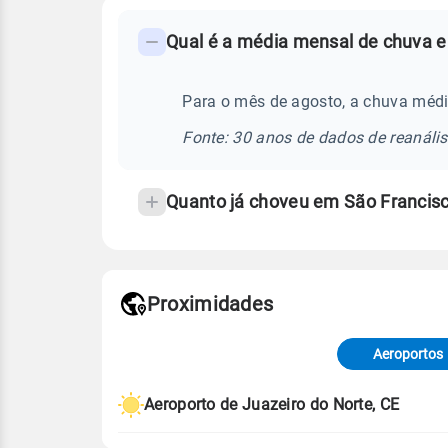
FAQ
Qual é a média mensal de chuva e
-
Perguntas
frequentes
Para o mês de agosto, a chuva médi
sobre
Fonte: 30 anos de dados de reanáli
chuva
e
Quanto já choveu em São Francis
temperatura
Proximidades
Fonte: dados combinados de estaçõe
de Tempo e Estudos Climáticos (CP
Aeroportos
Para obter mais informações sobre 
Aeroporto de Juazeiro do Norte, CE