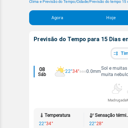
Clima e Previsão do Tempo
/
Cidade
/
Previsão do tempo 15 
Agora
Hoje
Previsão do Tempo para 15 Dias 
Tim
Alertas
Sol e muitas
08
22°
34°
0.0mm
Sáb
muita nebul
meteorológicos
Madrugada
Temperatura
Sensação
22°
34°
22°
28°