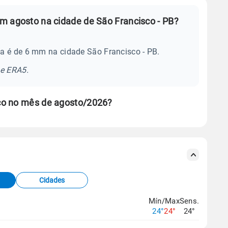
m agosto na cidade de São Francisco - PB?
a é de 6 mm na cidade São Francisco - PB.
se ERA5.
co no mês de agosto/2026?
s meteorológicas e satélite do Centro de Previsão
TEC).
Cidades
os dados climáticos,
clique aqui.
Mín/Max
Sens.
24°
24°
24°