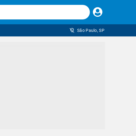
Faça
seu
login
São Paulo, SP