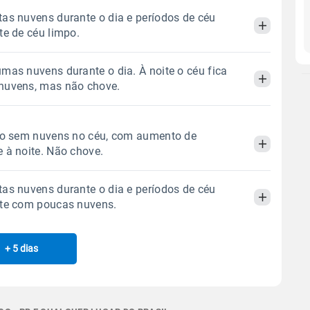
as nuvens durante o dia e períodos de céu
te de céu limpo.
mas nuvens durante o dia. À noite o céu fica
Manhã
Tarde
Noite
nuvens, mas não chove.
 térmica
Chuva
Umidade do ar
Manhã
Tarde
Noite
odo sem nuvens no céu, com aumento de
0.0mm
34%
82%
 à noite. Não chove.
Sol
Lua
o
 térmica
Chuva
Umidade do ar
05:42h às 17:33h
Minguante
as nuvens durante o dia e períodos de céu
0.0mm
33%
84%
Manhã
Tarde
Noite
ite com poucas nuvens.
Sol
Lua
o
Gráfico
05:41h às 17:33h
Minguante
 térmica
Chuva
Umidade do ar
+ 5 dias
Manhã
Tarde
Noite
0.0mm
36%
81%
Chuva
Vento
Umidade
Sol
Lua
o
Gráfico
 térmica
Chuva
Umidade do ar
05:41h às 17:33h
Minguante
0.0mm
38%
71%