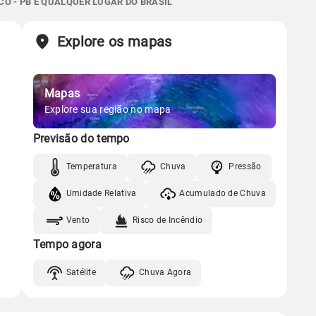
O - PB E QUALQUER LUGAR DO BRASIL
Chuva
Vento
Umidade
Sol
Lua
o
Explore os mapas
Gráfico
05:41h às 17:33h
Nova
Chuva
Vento
Umidade
Mapas
Gráfico
Explore sua região no mapa
Previsão do tempo
Chuva
Vento
Umidade
Temperatura
Chuva
Pressão
Umidade Relativa
Acumulado de Chuva
Vento
Risco de Incêndio
Tempo agora
Satélite
Chuva Agora