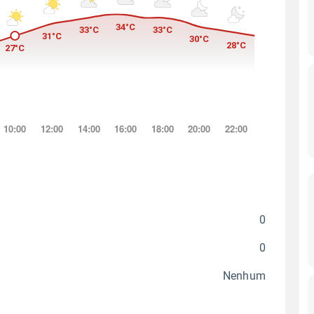
0
0
Nenhum