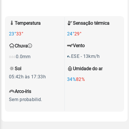
Temperatura
Sensação térmica
23°
33°
24°
29°
Vento
Chuva
ESE - 13km/h
0.0mm
Sol
Umidade do ar
05:42h às 17:33h
34%
82%
Arco-íris
Sem probabilid.