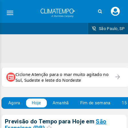
Faç
seu
logi
São Paulo, SP
Ciclone Atenção para o mar muito agitado no
arrow_forward
newspaper
Sul, Sudeste e leste do Nordeste
Agora
Hoje
Amanhã
Fim de semana
15 
Previsão do Tempo para Hoje
em
São