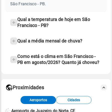
-
São Francisco - PB.
PB
e
temperatura
Qual a temperatura de hoje em São
Francisco - PB?
Qual a média mensal de chuva?
Como está o clima em São Francisco -
PB em agosto/2026? Quanto já choveu?
Fonte: 30 anos de dados de reanálise ERA5.
Proximidades
Fonte: dados combinados de estações
Aeroportos
Cidades
meteorológicas e satélite do Centro de Previsão
de Tempo e Estudos Climáticos (CPTEC).
Aeroporto de Juazeiro do Norte, CE