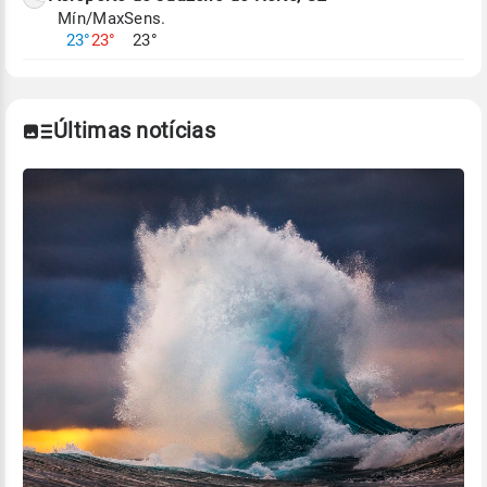
Mín/Max
Sens.
Para obter mais informações sobre os dados
23°
23°
23°
climáticos,
clique aqui.
Últimas notícias