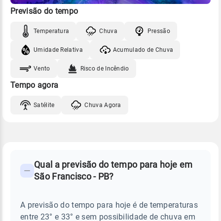
Previsão do tempo
Temperatura
Chuva
Pressão
Umidade Relativa
Acumulado de Chuva
Vento
Risco de Incêndio
Tempo agora
Satélite
Chuva Agora
FAQ
CLIMA,
PREVISÃO
Qual a previsão do tempo para hoje em
-
DO
São Francisco - PB?
TEMPO
Perguntas
HOJE
E
frequentes
NOTÍCIAS
EM
A previsão do tempo para hoje é de temperaturas
sobre
SÃO
entre 23° e 33° e sem possibilidade de chuva em
FRANCISCO
chuva