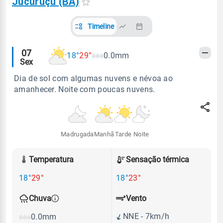
Jucuruçu (BA)
Timeline
Alertas
07
18°
29°
0.0mm
Sex
meteorológicos
Dia de sol com algumas nuvens e névoa ao
amanhecer. Noite com poucas nuvens.
Madrugada
Manhã
Tarde
Noite
Temperatura
Sensação térmica
18°
29°
18°
23°
Vento
Chuva
NNE - 7km/h
0.0mm