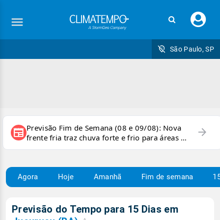
Faç
seu
logi
São Paulo, SP
Previsão Fim de Semana (08 e 09/08): Nova
arrow_forward
newspaper
frente fria traz chuva forte e frio para áreas do
país
Agora
Hoje
Amanhã
Fim de semana
15
Previsão do Tempo para 15 Dias em