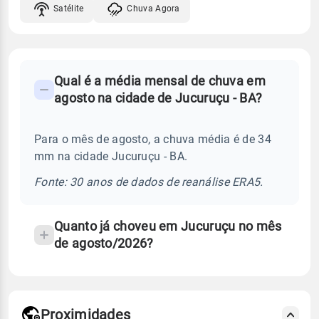
Satélite
Chuva Agora
FAQ
Qual é a média mensal de chuva em
-
agosto na cidade de Jucuruçu - BA?
Perguntas
frequentes
Para o mês de agosto, a chuva média é de 34
sobre
mm na cidade Jucuruçu - BA.
chuva
e
Fonte: 30 anos de dados de reanálise ERA5.
temperatura
Quanto já choveu em Jucuruçu no mês
de agosto/2026?
Proximidades