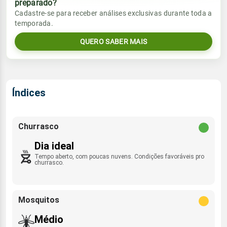
preparado?
Vento
Chuva
Cadastre-se para receber análises exclusivas durante toda a
Sol
Umidade do ar
temporada.
0.9mm
06:02h às 17:30h
SSE - 12km/h
54%
99%
60% de chance
QUERO SABER MAIS
Lua
Rajada de vento
Sol
Umidade do ar
Minguante
06:01h às 17:30h
71%
96%
NNE - 26km/h
Índices
Lua
Rajada de vento
Minguante
SSE - 44km/h
Churrasco
Dia ideal
Tempo aberto, com poucas nuvens. Condições favoráveis pro
churrasco.
Mosquitos
Médio