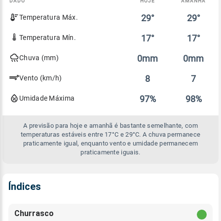
DADO
HOJE
AMANHÃ
Comparativo
29°
29°
Temperatura Máx.
entre
a
previsão
17°
17°
Temperatura Mín.
de
hoje
0mm
0mm
Chuva (mm)
e
amanhã
8
7
Vento (km/h)
97%
98%
Umidade Máxima
A previsão para hoje e amanhã é bastante semelhante, com
temperaturas estáveis entre 17°C e 29°C. A chuva permanece
praticamente igual, enquanto vento e umidade permanecem
praticamente iguais.
Índices
Churrasco