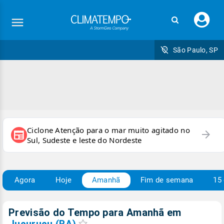
Faç
seu
logi
São Paulo, SP
Ciclone Atenção para o mar muito agitado no
arrow_forward
newspaper
Sul, Sudeste e leste do Nordeste
Agora
Hoje
Amanhã
Fim de semana
15 
Previsão do Tempo para Amanhã
em