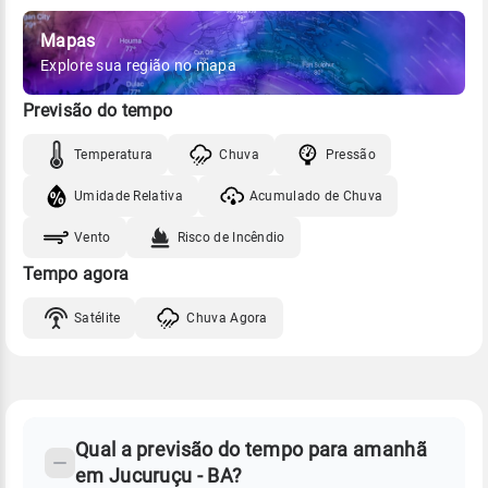
Mapas
Explore sua região no mapa
Previsão do tempo
Temperatura
Chuva
Pressão
Umidade Relativa
Acumulado de Chuva
Vento
Risco de Incêndio
Tempo agora
Satélite
Chuva Agora
FAQ
CLIMA,
PREVISÃO
Qual a previsão do tempo para amanhã
-
DO
em Jucuruçu - BA?
TEMPO
Perguntas