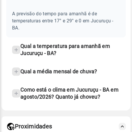
AMANHÃ
E
frequentes
NOTÍCIAS
EM
A previsão do tempo para amanhã é de
sobre
JUCURUÇU
temperaturas entre 17° e 29° e 0 em Jucuruçu -
-
chuva
BA
BA.
e
temperatura
Qual a temperatura para amanhã em
Jucuruçu - BA?
Qual a média mensal de chuva?
Como está o clima em Jucuruçu - BA em
agosto/2026? Quanto já choveu?
Fonte: 30 anos de dados de reanálise ERA5.
Proximidades