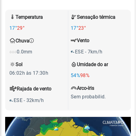
Temperatura
Sensação térmica
17°
29°
17°
23°
Vento
Chuva
ESE - 7km/h
0.0mm
Sol
Umidade do ar
06:02h às 17:30h
54%
98%
Arco-íris
Rajada de vento
Sem probabilid.
ESE - 32km/h