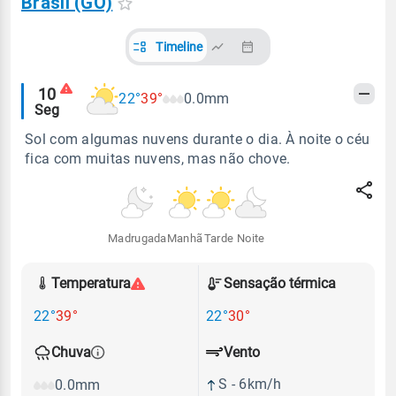
Brasil (GO)
Timeline
Alertas
10
22°
39°
0.0mm
Seg
meteorológicos
Sol com algumas nuvens durante o dia. À noite o céu
fica com muitas nuvens, mas não chove.
Madrugada
Manhã
Tarde
Noite
Temperatura
Sensação térmica
22°
39°
22°
30°
Vento
Chuva
S - 6km/h
0.0mm