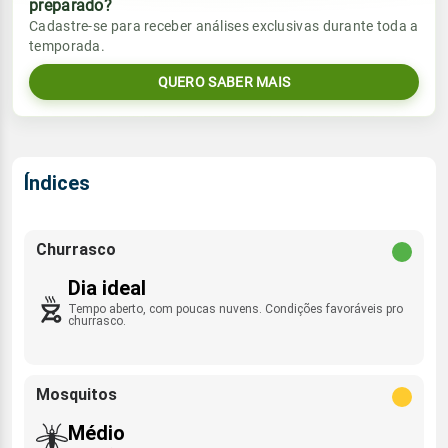
preparado?
Vento
Chuva
Cadastre-se para receber análises exclusivas durante toda a
Sol
Umidade do ar
temporada.
06:41h às 18:13h
NNE - 4km/h
0.0mm
23%
50%
QUERO SABER MAIS
Sol
Umidade do ar
Lua
Rajada de vento
06:41h às 18:14h
Nova
21%
52%
E - 30km/h
Lua
Índices
Rajada de vento
Nova
NNE - 22km/h
Churrasco
Dia ideal
Tempo aberto, com poucas nuvens. Condições favoráveis pro
churrasco.
Mosquitos
Médio