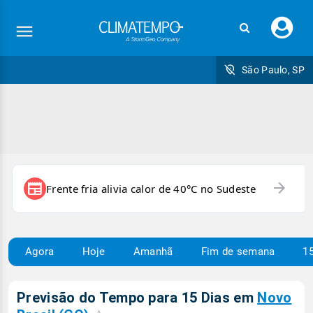
Faç
seu
logi
São Paulo, SP
arrow_forward
newspaper
Frente fria alivia calor de 40°C no Sudeste
Agora
Hoje
Amanhã
Fim de semana
15
Previsão do Tempo para 15 Dias em
Novo