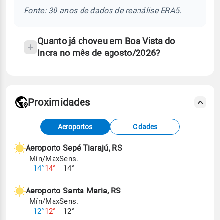
temperatura
Fonte: 30 anos de dados de reanálise ERA5.
Quanto já choveu em Boa Vista do
Incra no mês de agosto/2026?
Proximidades
Fonte: dados combinados de estações
Aeroportos
Cidades
meteorológicas e satélite do Centro de Previsão
de Tempo e Estudos Climáticos (CPTEC).
Aeroporto Sepé Tiarajú, RS
Mín/Max
Sens.
Para obter mais informações sobre os dados
14°
14°
14°
climáticos,
clique aqui.
Aeroporto Santa Maria, RS
Mín/Max
Sens.
12°
12°
12°