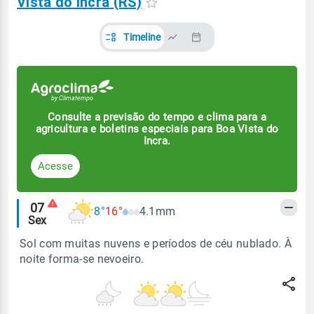
Vista do Incra (RS)
Timeline
Consulte a previsão do tempo e clima para a
agricultura e boletins especiais para Boa Vista do
Incra.
Acesse
Alertas
07
8°
16°
4.1mm
Sex
meteorológicos
Sol com muitas nuvens e períodos de céu nublado. À
noite forma-se nevoeiro.