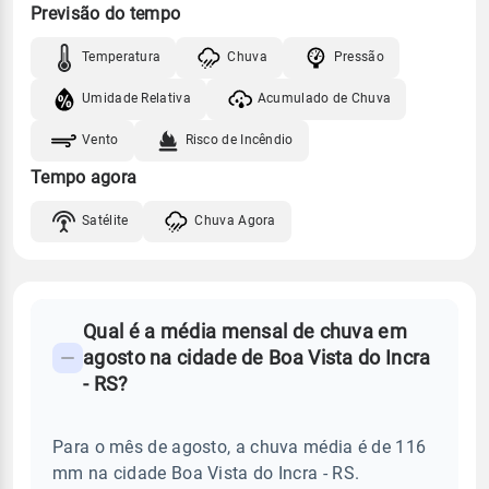
Previsão do tempo
Temperatura
Chuva
Pressão
Umidade Relativa
Acumulado de Chuva
Vento
Risco de Incêndio
Tempo agora
Satélite
Chuva Agora
FAQ
Qual é a média mensal de chuva em
-
agosto na cidade de Boa Vista do Incra
Perguntas
- RS?
frequentes
sobre
Para o mês de agosto, a chuva média é de 116
chuva
mm na cidade Boa Vista do Incra - RS.
e