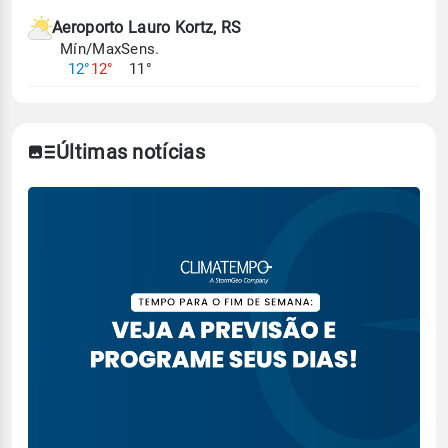
Aeroporto Lauro Kortz, RS
Mín/Max
Sens.
12°
12°
11°
Últimas notícias