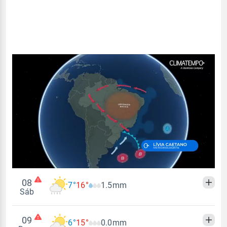
08
7°
16°
1.5mm
Sáb
09
6°
15°
0.0mm
Madrugada
Manhã
Tarde
Noite