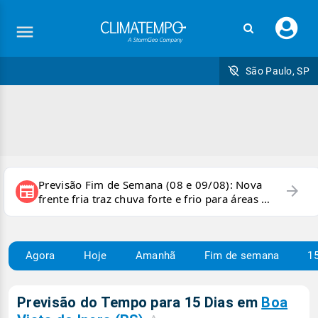
Faç
seu
logi
São Paulo, SP
Previsão Fim de Semana (08 e 09/08): Nova
arrow_forward
newspaper
frente fria traz chuva forte e frio para áreas do
país
Agora
Hoje
Amanhã
Fim de semana
15
Previsão do Tempo para 15 Dias em
Boa