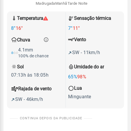
Madrugada
Manhã
Tarde
Noite
Temperatura
Sensação térmica
8°
16°
7°
11°
Vento
Chuva
4.1mm
SW - 11km/h
100% de chance
Sol
Umidade do ar
07:13h às 18:05h
65%
98%
Lua
Rajada de vento
Minguante
SW - 46km/h