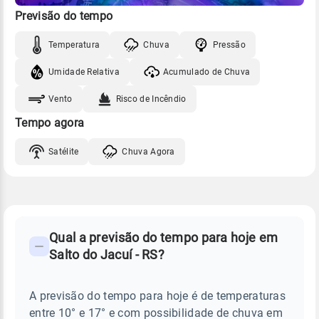
Previsão do tempo
Temperatura
Chuva
Pressão
Umidade Relativa
Acumulado de Chuva
Vento
Risco de Incêndio
Tempo agora
Satélite
Chuva Agora
FAQ
CLIMA,
PREVISÃO
Qual a previsão do tempo para hoje em
-
DO
Salto do Jacuí - RS?
TEMPO
Perguntas
HOJE
E
frequentes
NOTÍCIAS
EM
A previsão do tempo para hoje é de temperaturas
sobre
SALTO
entre 10° e 17° e com possibilidade de chuva em
DO
chuva