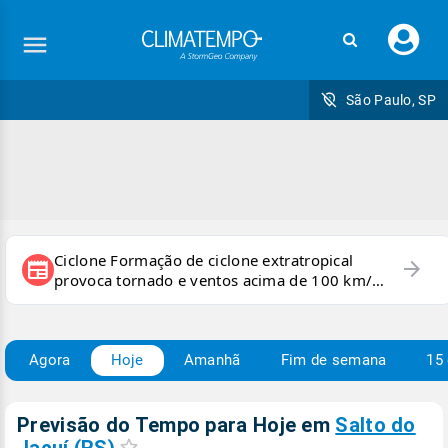
Faç
seu
logi
São Paulo, SP
Ciclone Formação de ciclone extratropical
arrow_forward
newspaper
provoca tornado e ventos acima de 100 km/h
no RS
Agora
Hoje
Amanhã
Fim de semana
15 
Previsão do Tempo para Hoje
em
Salto do