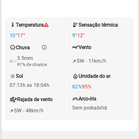
Temperatura
Sensação térmica
10°
17°
9°
12°
Vento
Chuva
3.5mm
SW - 11km/h
97% de chance
Sol
Umidade do ar
07:13h às 18:04h
62%
95%
Arco-íris
Rajada de vento
Sem probabilid.
SW - 48km/h