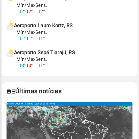
Mín/Max
Sens.
Para obter mais informações sobre os dados
12°
12°
12°
climáticos,
clique aqui.
Aeroporto Lauro Kortz, RS
Mín/Max
Sens.
11°
11°
11°
Aeroporto Sepé Tiarajú, RS
Mín/Max
Sens.
13°
13°
11°
Últimas notícias