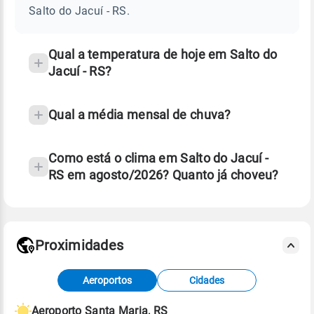
JACUÍ
Salto do Jacuí - RS.
-
e
RS
temperatura
Qual a temperatura de hoje em Salto do
Jacuí - RS?
Qual a média mensal de chuva?
Como está o clima em Salto do Jacuí -
RS em agosto/2026? Quanto já choveu?
Fonte: 30 anos de dados de reanálise ERA5.
Proximidades
Fonte: dados combinados de estações
Aeroportos
Cidades
meteorológicas e satélite do Centro de Previsão
de Tempo e Estudos Climáticos (CPTEC).
Aeroporto Santa Maria, RS