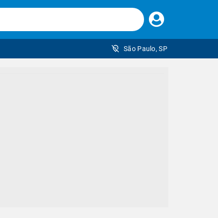
Faça
seu
login
São Paulo, SP