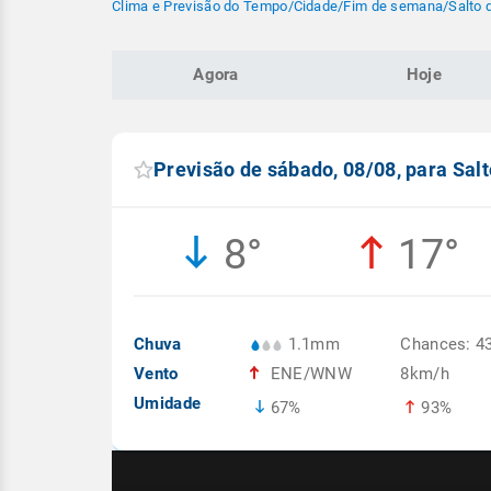
Clima e Previsão do Tempo
/
Cidade
/
Fim de semana
/
Salto 
Agora
Hoje
Previsão de sábado, 08/08, para Salt
8°
17°
Chuva
1.1mm
Chances: 4
Vento
ENE/WNW
8km/h
Umidade
67%
93%