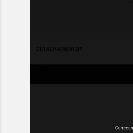
DETALHAMENTOS
Temperatura
Celsius (°C)