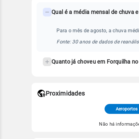
FAQ
Qual é a média mensal de chuva e
-
Perguntas
frequentes
Para o mês de agosto, a chuva médi
sobre
Fonte: 30 anos de dados de reanáli
chuva
e
Quanto já choveu em Forquilha n
temperatura
Proximidades
Fonte: dados combinados de estaçõe
de Tempo e Estudos Climáticos (CP
Aeroportos
Para obter mais informações sobre 
Não há informaçõ