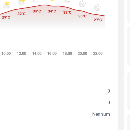
0
0
Nenhum