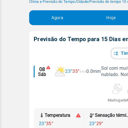
Clima e Previsão do Tempo
/
Cidade
/
Previsão do tempo 15 
Agora
Hoje
Previsão do Tempo para 15 Dias 
Tim
Alertas
Sol com muit
08
23°
35°
0.0mm
Sáb
nublado. Noi
meteorológicos
Madrugada
Temperatura
Sensação
23°
35°
23°
29°