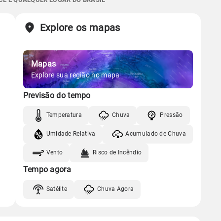
Chuva
Vento
Umidade
Sol
Lua
o
Explore os mapas
Gráfico
05:46h às 17:45h
Nova
Chuva
Vento
Umidade
Mapas
Gráfico
Explore sua região no mapa
Previsão do tempo
Chuva
Vento
Umidade
Temperatura
Chuva
Pressão
Umidade Relativa
Acumulado de Chuva
Vento
Risco de Incêndio
Tempo agora
Satélite
Chuva Agora