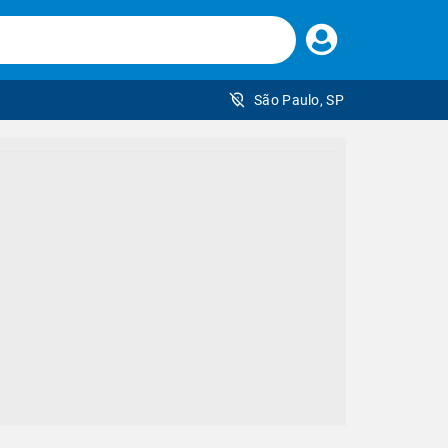
Faça
seu
login
São Paulo, SP