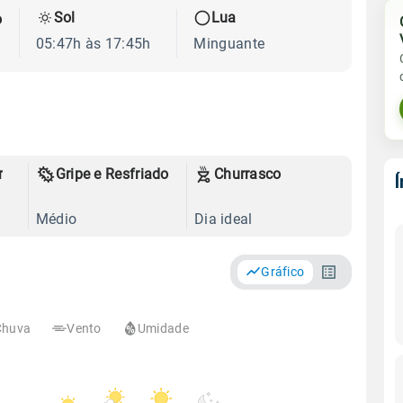
Sol
Lua
o
05:47h às 17:45h
Minguante
r
Gripe e Resfriado
Churrasco
Médio
Dia ideal
Gráfico
Chuva
Vento
Umidade