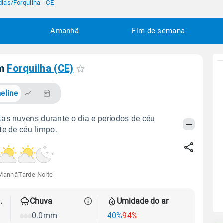
dias
/
Forquilha - CE
Amanhã
Fim de semana
em
Forquilha (CE)
eline
as nuvens durante o dia e períodos de céu
te de céu limpo.
Manhã
Tarde
Noite
 térmica
Chuva
Umidade do ar
0.0mm
40%
94%