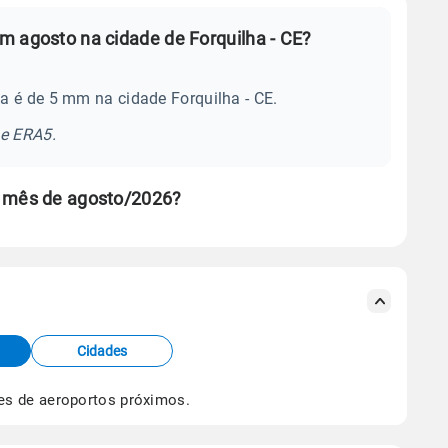
m agosto na cidade de Forquilha - CE?
a é de 5 mm na cidade Forquilha - CE.
se ERA5.
o mês de agosto/2026?
s meteorológicas e satélite do Centro de Previsão
TEC).
Cidades
os dados climáticos,
clique aqui.
es de aeroportos próximos.