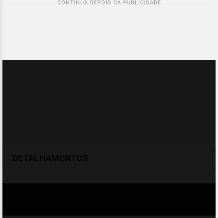
DETALHAMENTOS
Temperatura
Celsius (°C)