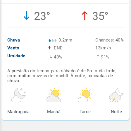
Enviar
Enviar
Enviar
Enviar
Enviar
23°
35°
Enviar
Chuva
0.2mm
Chances: 40%
Vento
ENE
13km/h
Umidade
40%
91%
A previsão do tempo para sábado é de Sol o dia todo,
com muitas nuvens de manhã. À noite, pancadas de
chuva.
Madrugada
Manhã
Tarde
Noite