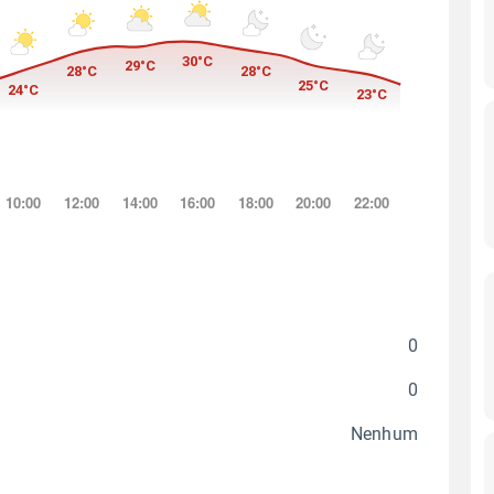
0
0
Nenhum