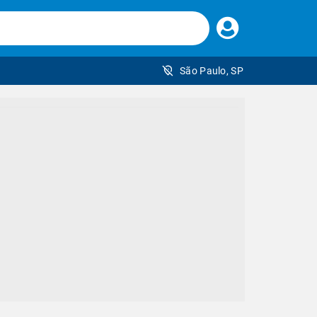
Faça
seu
login
São Paulo, SP