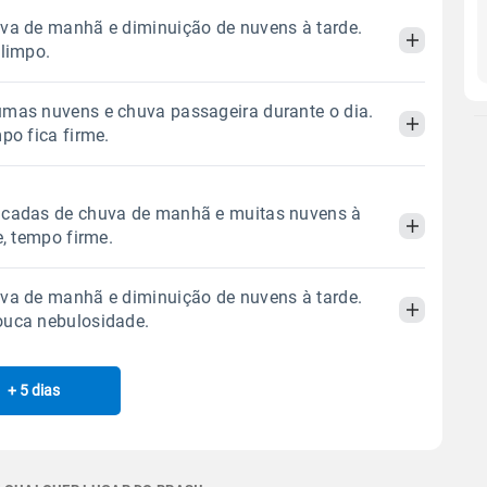
va de manhã e diminuição de nuvens à tarde.
 limpo.
mas nuvens e chuva passageira durante o dia.
Manhã
Tarde
Noite
po fica firme.
 térmica
Chuva
Umidade do ar
Manhã
Tarde
Noite
ncadas de chuva de manhã e muitas nuvens à
0.6mm
43%
99%
e, tempo firme.
47% de chance
 térmica
Chuva
Umidade do ar
Sol
Lua
o
va de manhã e diminuição de nuvens à tarde.
0.5mm
05:46h às 17:42h
Minguante
44%
99%
Manhã
Tarde
Noite
ouca nebulosidade.
65% de chance
Sol
Lua
o
 térmica
Chuva
Umidade do ar
Gráfico
05:46h às 17:42h
Minguante
+ 5 dias
Manhã
Tarde
Noite
0.4mm
41%
99%
62% de chance
Chuva
Vento
Umidade
 térmica
Chuva
Umidade do ar
Sol
Lua
o
Gráfico
0.3mm