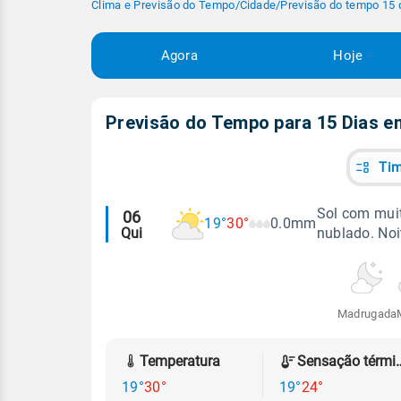
Clima e Previsão do Tempo
/
Cidade
/
Previsão do tempo 15 
Agora
Hoje
Previsão do Tempo para 15 Dias 
Tim
Alertas
Sol com muit
06
19°
30°
0.0mm
Qui
nublado. No
meteorológicos
Madrugada
Temperatura
Sensação
19°
30°
19°
24°