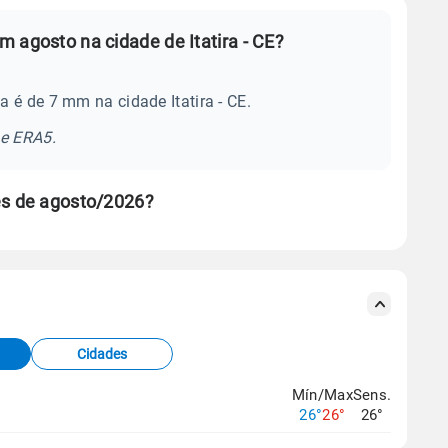
 agosto na cidade de Itatira - CE?
 é de 7 mm na cidade Itatira - CE.
se ERA5.
ês de agosto/2026?
s meteorológicas e satélite do Centro de Previsão
TEC).
Cidades
os dados climáticos,
clique aqui.
Mín/Max
Sens.
26°
26°
26°