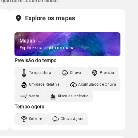
E QUALQUER LUGAR DO BRASIL
05:45h às 17:42h
Minguante
45%
99%
60% de chance
Chuva
Vento
Umidade
Sol
Lua
o
Explore os mapas
Gráfico
05:45h às 17:42h
Minguante
Mapas
Chuva
Vento
Umidade
Gráfico
Explore sua região no mapa
Previsão do tempo
Chuva
Vento
Umidade
Temperatura
Chuva
Pressão
Umidade Relativa
Acumulado de Chuva
Vento
Risco de Incêndio
Tempo agora
Satélite
Chuva Agora