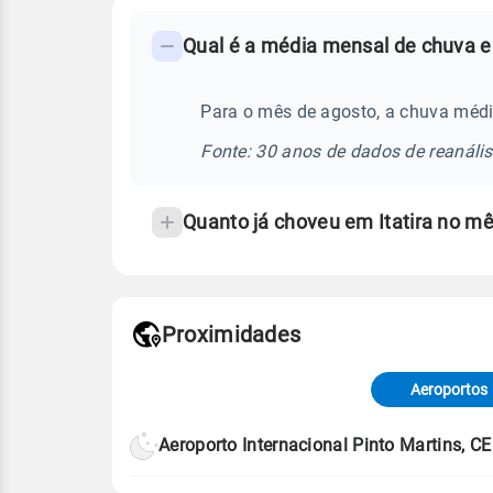
FAQ
Qual é a média mensal de chuva em
-
Perguntas
frequentes
Para o mês de agosto, a chuva média
sobre
Fonte: 30 anos de dados de reanáli
chuva
e
Quanto já choveu em Itatira no m
temperatura
Proximidades
Fonte: dados combinados de estaçõe
de Tempo e Estudos Climáticos (CP
Aeroportos
Para obter mais informações sobre 
Aeroporto Internacional Pinto Martins, CE