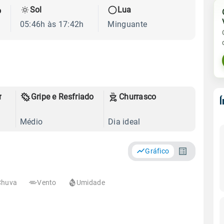
Sol
Lua
o
05:46h às 17:42h
Minguante
r
Gripe e Resfriado
Churrasco
Médio
Dia ideal
Gráfico
Chuva
Vento
Umidade