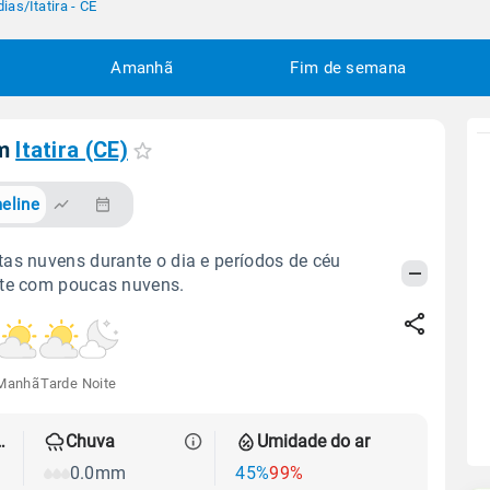
dias
/
Itatira - CE
Amanhã
Fim de semana
em
Itatira (CE)
eline
as nuvens durante o dia e períodos de céu
ite com poucas nuvens.
Manhã
Tarde
Noite
 térmica
Chuva
Umidade do ar
0.0mm
45%
99%