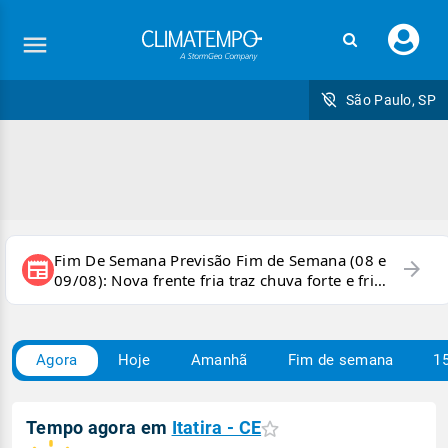
Faç
seu
logi
São Paulo, SP
Fim De Semana Previsão Fim de Semana (08 e
arrow_forward
newspaper
09/08): Nova frente fria traz chuva forte e frio
para áreas do país
Agora
Hoje
Amanhã
Fim de semana
15
Tempo agora em
Itatira - CE