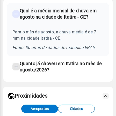
FAQ
Qual é a média mensal de chuva em
-
agosto na cidade de Itatira - CE?
Perguntas
frequentes
Para o mês de agosto, a chuva média é de 7
sobre
mm na cidade Itatira - CE.
chuva
e
Fonte: 30 anos de dados de reanálise ERA5.
temperatura
Quanto já choveu em Itatira no mês de
agosto/2026?
Proximidades
Fonte: dados combinados de estações
Aeroportos
Cidades
meteorológicas e satélite do Centro de Previsão