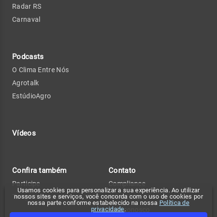
Radar RS
Carnaval
Podcasts
O Clima Entre Nós
Agrotalk
EstúdioAgro
Vídeos
Confira também
Contato
Participe
Compliance
Usamos cookies para personalizar a sua experiência. Ao utilizar
nossos sites e serviços, você concorda com o uso de cookies por
Tempo no seu site
Anuncie
nossa parte conforme estabelecido na nossa
Política de
privacidade
.
Fale conosco