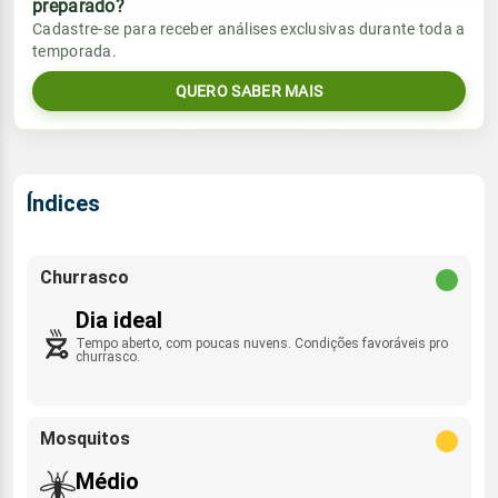
preparado?
Vento
Chuva
Cadastre-se para receber análises exclusivas durante toda a
Sol
Umidade do ar
temporada.
06:19h às 18:14h
NE - 4km/h
0.0mm
49%
86%
QUERO SABER MAIS
Sol
Umidade do ar
Lua
Rajada de vento
06:19h às 18:14h
Minguante
57%
95%
NNE - 24km/h
Lua
Índices
Rajada de vento
Minguante
NE - 25km/h
Churrasco
Dia ideal
Tempo aberto, com poucas nuvens. Condições favoráveis pro
churrasco.
Mosquitos
Médio