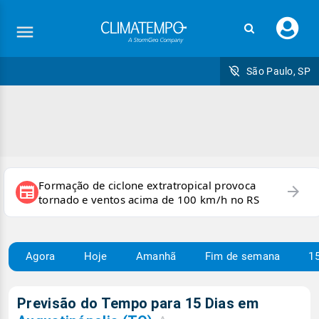
Faç
seu
logi
São Paulo, SP
Formação de ciclone extratropical provoca
arrow_forward
newspaper
tornado e ventos acima de 100 km/h no RS
Agora
Hoje
Amanhã
Fim de semana
15
Previsão do Tempo para 15 Dias em