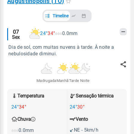
Augustinópolis (TO)
Timeline
Alertas
07
24°
34°
0.0mm
Sex
meteorológicos
Dia de sol, com muitas nuvens à tarde. À noite a
nebulosidade diminui.
Madrugada
Manhã
Tarde
Noite
Temperatura
Sensação térmica
24°
34°
24°
30°
Vento
Chuva
NE - 5km/h
0.0mm