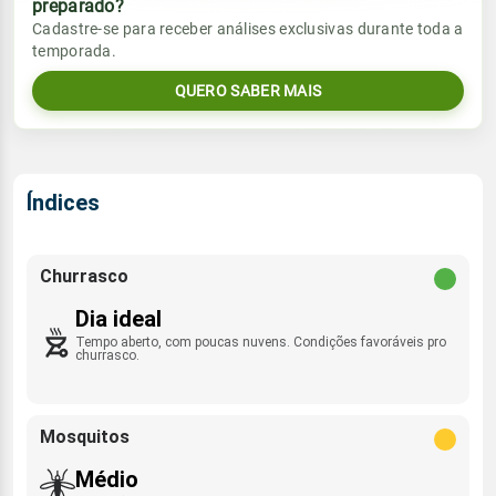
preparado?
Vento
Chuva
Cadastre-se para receber análises exclusivas durante toda a
Sol
Umidade do ar
temporada.
06:02h às 17:51h
ESE - 14km/h
0.0mm
28%
62%
QUERO SABER MAIS
Sol
Umidade do ar
Lua
Rajada de vento
06:02h às 17:51h
Minguante
31%
74%
ESE - 44km/h
Lua
Índices
Rajada de vento
Nova
ESE - 49km/h
Churrasco
Dia ideal
Tempo aberto, com poucas nuvens. Condições favoráveis pro
churrasco.
Mosquitos
Médio