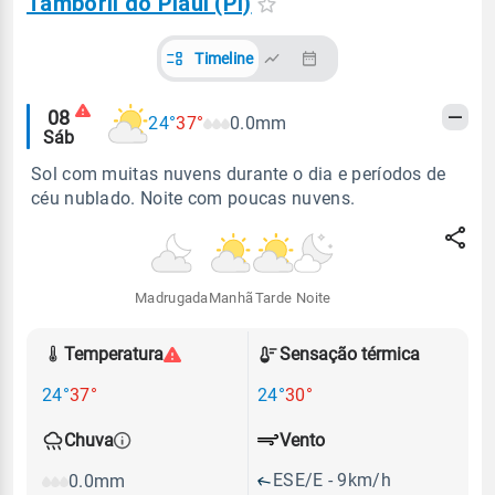
Tamboril do Piauí (PI)
Timeline
Alertas
08
24°
37°
0.0mm
Sáb
meteorológicos
Sol com muitas nuvens durante o dia e períodos de
céu nublado. Noite com poucas nuvens.
Madrugada
Manhã
Tarde
Noite
Temperatura
Sensação térmica
24°
37°
24°
30°
Vento
Chuva
ESE/E - 9km/h
0.0mm