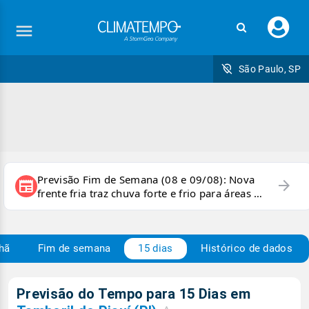
Faç
seu
logi
São Paulo, SP
Previsão Fim de Semana (08 e 09/08): Nova
arrow_forward
newspaper
frente fria traz chuva forte e frio para áreas do
país
hã
Fim de semana
15 dias
Histórico de dados
Previsão do Tempo para 15 Dias em