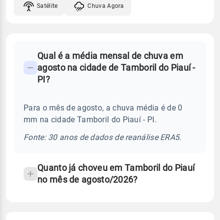
Satélite
Chuva Agora
FAQ
Qual é a média mensal de chuva em
-
agosto na cidade de Tamboril do Piauí -
Perguntas
PI?
frequentes
sobre
Para o mês de agosto, a chuva média é de 0
chuva
mm na cidade Tamboril do Piauí - PI.
e
temperatura
Fonte: 30 anos de dados de reanálise ERA5.
Quanto já choveu em Tamboril do Piauí
no mês de agosto/2026?