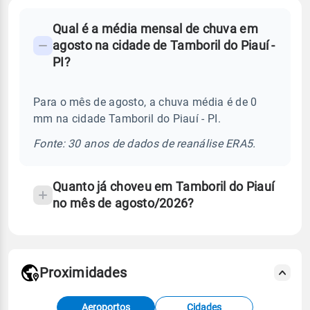
FAQ
Qual é a média mensal de chuva em
-
agosto na cidade de Tamboril do Piauí -
Perguntas
PI?
frequentes
sobre
Para o mês de agosto, a chuva média é de 0
chuva
mm na cidade Tamboril do Piauí - PI.
e
temperatura
Fonte: 30 anos de dados de reanálise ERA5.
Quanto já choveu em Tamboril do Piauí
no mês de agosto/2026?
Proximidades
Fonte: dados combinados de estações
Aeroportos
Cidades