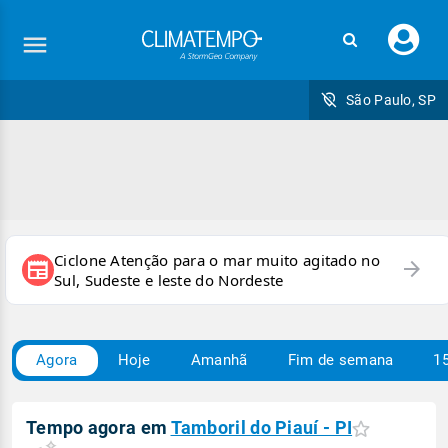
Faç
seu
logi
São Paulo, SP
Ciclone Atenção para o mar muito agitado no
arrow_forward
newspaper
Sul, Sudeste e leste do Nordeste
Agora
Hoje
Amanhã
Fim de semana
15
Tempo agora em
Tamboril do Piauí - PI