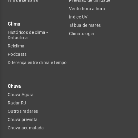
Fim de semana
Previsão de umidade
Vento hora a hora
Índice UV
Clima
Tábua de marés
Históricos de clima -
Climatologia
Dataclima
Relclima
Podcasts
Diferença entre clima e tempo
Chuva
Chuva Agora
Radar RJ
Outros radares
Chuva prevista
Chuva acumulada