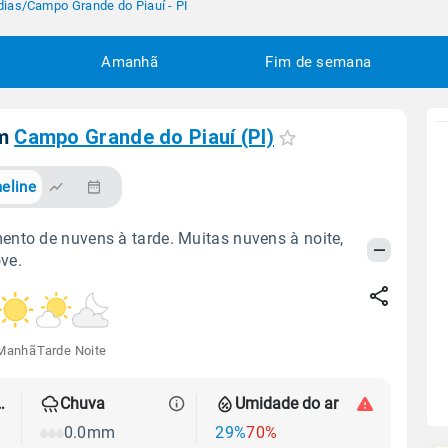
dias
/
Campo Grande do Piauí - PI
Amanhã
Fim de semana
em
Campo Grande do Piauí (PI)
eline
nto de nuvens à tarde. Muitas nuvens à noite,
ve.
Manhã
Tarde
Noite
 térmica
Chuva
Umidade do ar
0.0mm
29%
70%