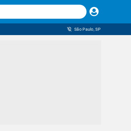
Faça
seu
login
São Paulo, SP