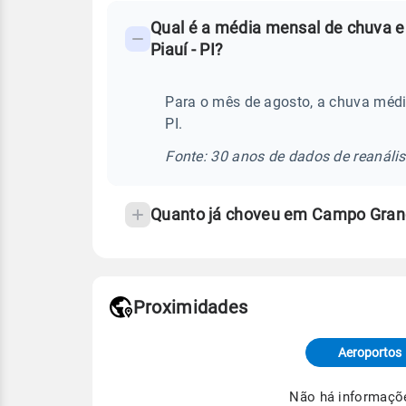
FAQ
Qual é a média mensal de chuva 
-
Piauí - PI?
Perguntas
frequentes
Para o mês de agosto, a chuva méd
sobre
PI.
chuva
e
Fonte: 30 anos de dados de reanáli
temperatura
Quanto já choveu em Campo Grand
Proximidades
Fonte: dados combinados de estaçõe
de Tempo e Estudos Climáticos (CP
Aeroportos
Para obter mais informações sobre 
Não há informaçõ