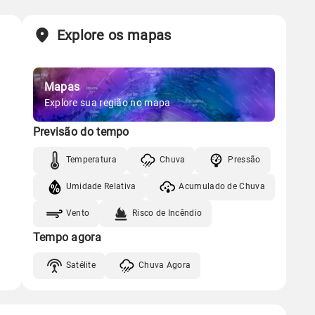
Chuva
Vento
Umidade
Sol
Lua
o
Explore os mapas
Gráfico
05:54h às 17:44h
Minguante
Chuva
Vento
Umidade
Mapas
Gráfico
Explore sua região no mapa
Previsão do tempo
Chuva
Vento
Umidade
Temperatura
Chuva
Pressão
Umidade Relativa
Acumulado de Chuva
Vento
Risco de Incêndio
Tempo agora
Satélite
Chuva Agora