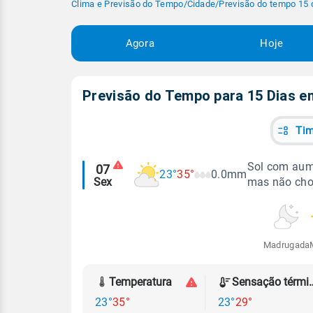
Clima e Previsão do Tempo
/
Cidade
/
Previsão do tempo 15 
Agora
Hoje
Previsão do Tempo para 15 Dias 
Tim
Alertas
Sol com aume
07
23°
35°
0.0mm
Sex
mas não cho
meteorológicos
Madrugada
Temperatura
Sensação
23°
35°
23°
29°