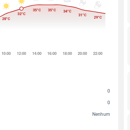
0
0
Nenhum