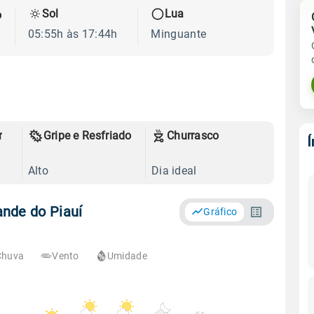
Sol
Lua
o
05:55h às 17:44h
Minguante
r
Gripe e Resfriado
Churrasco
Alto
Dia ideal
nde do Piauí
Gráfico
Chuva
Vento
Umidade