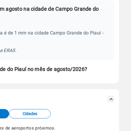
em agosto na cidade de Campo Grande do
ia é de 1 mm na cidade Campo Grande do Piauí -
se ERA5.
e do Piauí no mês de agosto/2026?
s meteorológicas e satélite do Centro de Previsão
TEC).
Cidades
os dados climáticos,
clique aqui.
es de aeroportos próximos.