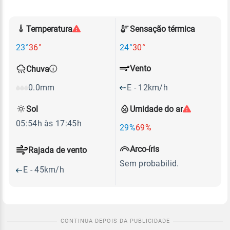
Temperatura
Sensação térmica
23°
36°
24°
30°
Vento
Chuva
E - 12km/h
0.0mm
Sol
Umidade do ar
05:54h às 17:45h
29%
69%
Arco-íris
Rajada de vento
Sem probabilid.
E - 45km/h