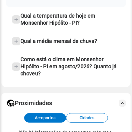
temperatura
Qual a temperatura de hoje em
Monsenhor Hipólito - PI?
Qual a média mensal de chuva?
Como está o clima em Monsenhor
Hipólito - PI em agosto/2026? Quanto já
choveu?
Fonte: 30 anos de dados de reanálise ERA5.
Proximidades
Fonte: dados combinados de estações
Aeroportos
Cidades
meteorológicas e satélite do Centro de Previsão
de Tempo e Estudos Climáticos (CPTEC).