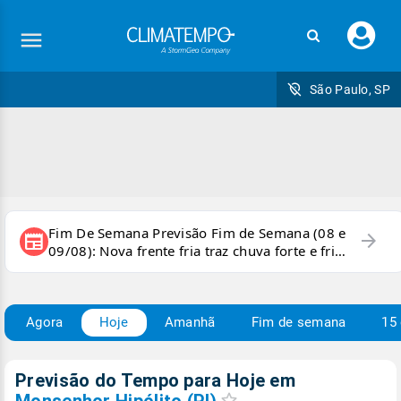
Faç
seu
logi
São Paulo, SP
Fim De Semana Previsão Fim de Semana (08 e
arrow_forward
newspaper
09/08): Nova frente fria traz chuva forte e frio
para áreas do país
Agora
Hoje
Amanhã
Fim de semana
15 
Previsão do Tempo para Hoje
em