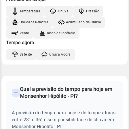
Temperatura
Chuva
Pressão
Umidade Relativa
Acumulado de Chuva
Vento
Risco de Incêndio
Tempo agora
Satélite
Chuva Agora
FAQ
CLIMA,
PREVISÃO
Qual a previsão do tempo para hoje em
-
DO
Monsenhor Hipólito - PI?
TEMPO
Perguntas
HOJE
E
frequentes
NOTÍCIAS
EM
A previsão do tempo para hoje é de temperaturas
sobre
MONSENHOR
entre 23° e 36° e sem possibilidade de chuva em
HIPÓLITO
chuva
-
Monsenhor Hipólito - PI.
PI
e