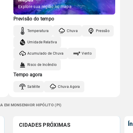
Explore sua região no mapa
Previsão do tempo
Temperatura
Chuva
Pressão
Umidade Relativa
Acumulado de Chuva
Vento
Risco de Incêndio
Tempo agora
Satélite
Chuva Agora
NA EM MONSENHOR HIPÓLITO (PI)
Í
CIDADES PRÓXIMAS