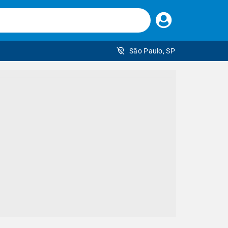
Faça
seu
login
São Paulo, SP