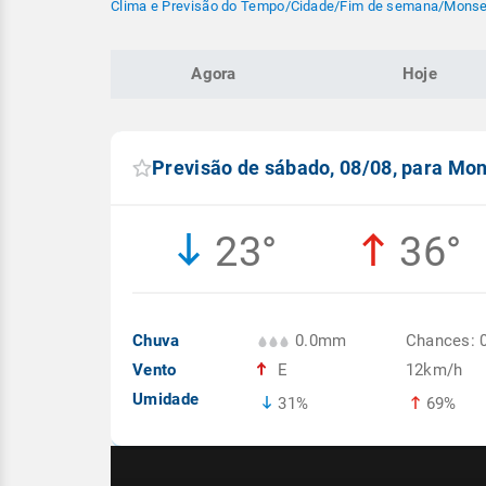
Clima e Previsão do Tempo
/
Cidade
/
Fim de semana
/
Monsen
Agora
Hoje
Previsão de sábado, 08/08, para Mon
23°
36°
Chuva
0.0mm
Chances: 
Vento
E
12km/h
Umidade
31%
69%