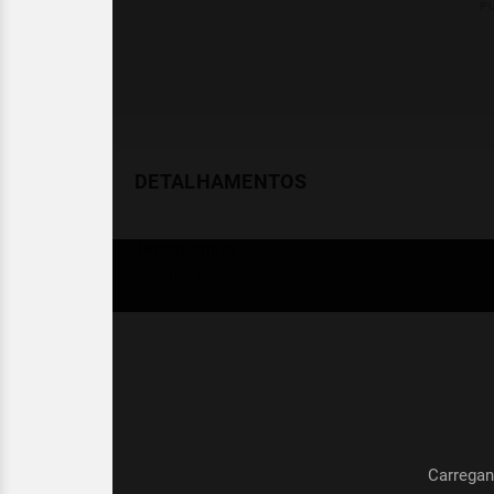
DETALHAMENTOS
Temperatura
Celsius (°C)