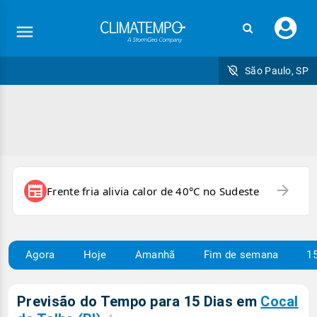
Faç
seu
logi
São Paulo, SP
arrow_forward
newspaper
Frente fria alivia calor de 40°C no Sudeste
Agora
Hoje
Amanhã
Fim de semana
15
Previsão do Tempo para 15 Dias em
Cocal