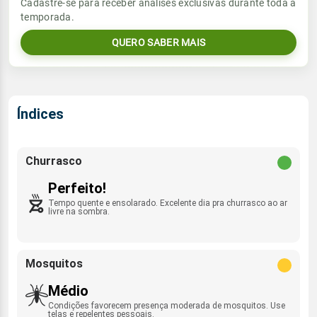
Vento
Chuva
Cadastre-se para receber análises exclusivas durante toda a
Sol
Umidade do ar
temporada.
05:54h às 17:51h
SE - 6km/h
0.0mm
33%
95%
QUERO SABER MAIS
Sol
Umidade do ar
Lua
Rajada de vento
05:54h às 17:51h
Nova
29%
97%
N/ESE/SE - 30km/h
Lua
Índices
Rajada de vento
Nova
SE - 31km/h
Churrasco
Perfeito!
Tempo quente e ensolarado. Excelente dia pra churrasco ao ar
livre na sombra.
Mosquitos
Médio
Condições favorecem presença moderada de mosquitos. Use
telas e repelentes pessoais.