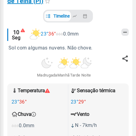
de Telha (PI)
Timeline
Alertas
10
23°
36°
0.0mm
Seg
meteorológicos
Sol com algumas nuvens. Não chove.
Madrugada
Manhã
Tarde
Noite
Temperatura
Sensação térmica
23°
36°
23°
29°
Vento
Chuva
N - 7km/h
0.0mm