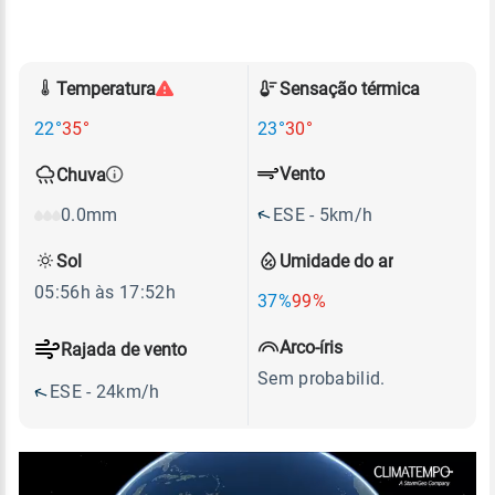
Temperatura
Sensação térmica
22°
35°
23°
30°
Vento
Chuva
ESE - 5km/h
0.0mm
Sol
Umidade do ar
05:56h às 17:52h
37%
99%
Arco-íris
Rajada de vento
Sem probabilid.
ESE - 24km/h