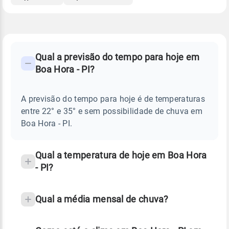
FAQ
CLIMA,
PREVISÃO
Qual a previsão do tempo para hoje em
-
DO
Boa Hora - PI?
TEMPO
Perguntas
HOJE
E
frequentes
NOTÍCIAS
EM
A previsão do tempo para hoje é de temperaturas
sobre
BOA
entre 22° e 35° e sem possibilidade de chuva em
HORA
chuva
-
Boa Hora - PI.
PI
e
temperatura
Qual a temperatura de hoje em Boa Hora
- PI?
Qual a média mensal de chuva?