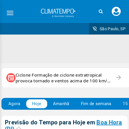
Faç
seu
logi
São Paulo, SP
Ciclone Formação de ciclone extratropical
arrow_forward
newspaper
provoca tornado e ventos acima de 100 km/h
no RS
Agora
Hoje
Amanhã
Fim de semana
15 
Previsão do Tempo para Hoje
em
Boa Hora