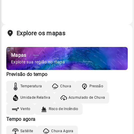
Explore os mapas
Mapas
Explore sua região no mapa
Previsão do tempo
Temperatura
Chuva
Pressão
Umidade Relativa
Acumulado de Chuva
Vento
Risco de Incêndio
Tempo agora
Satélite
Chuva Agora