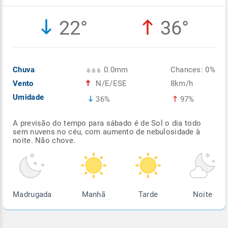
Enviar
Enviar
Enviar
Enviar
Enviar
22°
36°
Enviar
Chuva
0.0mm
Chances: 0%
Vento
N/E/ESE
8km/h
Umidade
36%
97%
A previsão do tempo para sábado é de Sol o dia todo
sem nuvens no céu, com aumento de nebulosidade à
noite. Não chove.
Madrugada
Manhã
Tarde
Noite