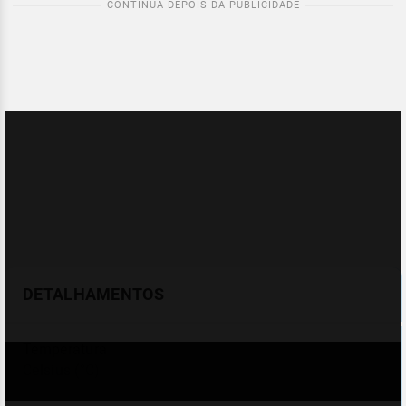
DETALHAMENTOS
Temperatura
Celsius (°C)