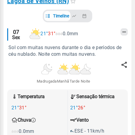
Lagoa de Velhos (RN)
Timeline
Alertas
07
21°
31°
0.0mm
Sex
meteorológicos
Sol com muitas nuvens durante o dia e períodos de
céu nublado. Noite com muitas nuvens.
Madrugada
Manhã
Tarde
Noite
Temperatura
Sensação térmica
21°
31°
21°
26°
Vento
Chuva
ESE - 11km/h
0.0mm