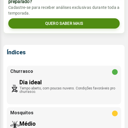
preparado?
Vento
Chuva
Cadastre-se para receber análises exclusivas durante toda a
Sol
Umidade do ar
temporada.
05:32h às 17:25h
SE - 14km/h
0.0mm
44%
92%
QUERO SABER MAIS
Sol
Umidade do ar
Lua
Rajada de vento
05:32h às 17:25h
Minguante
44%
88%
SE - 40km/h
Lua
Índices
Rajada de vento
Minguante
SE - 40km/h
Churrasco
Dia ideal
Tempo aberto, com poucas nuvens. Condições favoráveis pro
churrasco.
Mosquitos
Médio