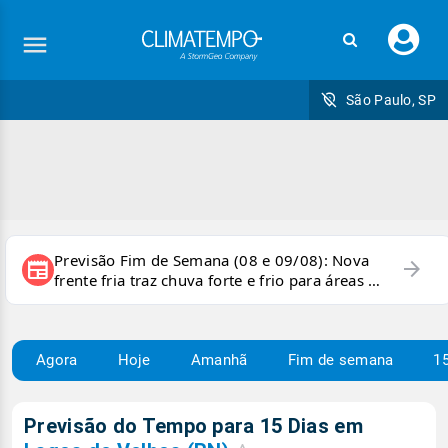
Faç
seu
logi
São Paulo, SP
Previsão Fim de Semana (08 e 09/08): Nova
arrow_forward
newspaper
frente fria traz chuva forte e frio para áreas do
país
Agora
Hoje
Amanhã
Fim de semana
15
Previsão do Tempo para 15 Dias em