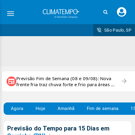
Faç
seu
logi
São Paulo, SP
Previsão Fim de Semana (08 e 09/08): Nova
arrow_forward
newspaper
frente fria traz chuva forte e frio para áreas do
país
Agora
Hoje
Amanhã
Fim de semana
15
Previsão do Tempo para 15 Dias em