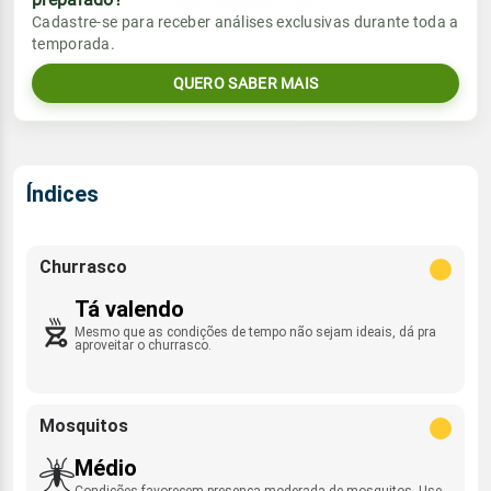
Vento
Chuva
Cadastre-se para receber análises exclusivas durante toda a
Sol
Umidade do ar
temporada.
1.0mm
SSE - 17km/h
05:30h às 17:23h
56%
95%
50% de chance
QUERO SABER MAIS
Lua
Sol
Umidade do ar
Rajada de vento
Minguante
05:30h às 17:23h
42%
91%
SSE - 43km/h
Índices
Lua
Rajada de vento
Nova
SSE - 46km/h
Churrasco
Tá valendo
Mesmo que as condições de tempo não sejam ideais, dá pra
aproveitar o churrasco.
Mosquitos
Médio
Condições favorecem presença moderada de mosquitos. Use