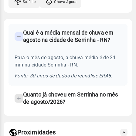
Satélite
Chuva Agora
FAQ
Qual é a média mensal de chuva em
-
agosto na cidade de Serrinha - RN?
Perguntas
frequentes
Para o mês de agosto, a chuva média é de 21
sobre
mm na cidade Serrinha - RN.
chuva
e
Fonte: 30 anos de dados de reanálise ERA5.
temperatura
Quanto já choveu em Serrinha no mês
de agosto/2026?
Proximidades