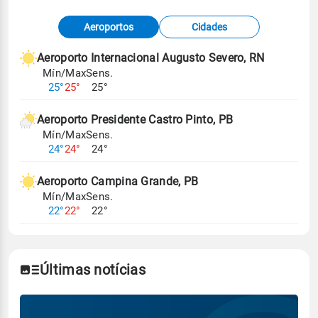
Fonte: dados combinados de estações
Aeroportos
Cidades
meteorológicas e satélite do Centro de Previsão
de Tempo e Estudos Climáticos (CPTEC).
Aeroporto Internacional Augusto Severo, RN
Mín/Max
Sens.
Para obter mais informações sobre os dados
25°
25°
25°
climáticos,
clique aqui.
Aeroporto Presidente Castro Pinto, PB
Mín/Max
Sens.
24°
24°
24°
Aeroporto Campina Grande, PB
Mín/Max
Sens.
22°
22°
22°
Últimas notícias