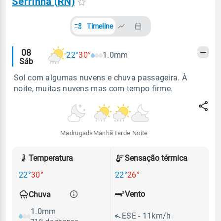
Serrinha (RN)
Timeline
Alertas
08
22°
30°
1.0mm
Sáb
meteorológicos
Sol com algumas nuvens e chuva passageira. À
noite, muitas nuvens mas com tempo firme.
Madrugada
Manhã
Tarde
Noite
Temperatura
Sensação térmica
22°
30°
22°
26°
Vento
Chuva
1.0mm
ESE - 11km/h