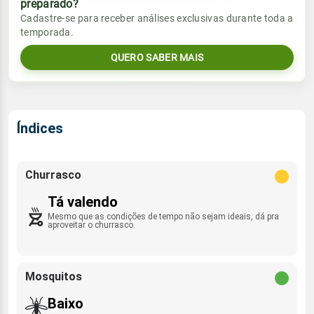
preparado?
Vento
Chuva
Cadastre-se para receber análises exclusivas durante toda a
Sol
Umidade do ar
temporada.
2.8mm
WNW - 12km/h
07:04h às 18:06h
89%
99%
94% de chance
QUERO SABER MAIS
Lua
Sol
Umidade do ar
Rajada de vento
Nova
07:03h às 18:06h
91%
100%
ENE - 37km/h
Índices
Lua
Rajada de vento
Nova
WNW - 38km/h
Churrasco
Tá valendo
Mesmo que as condições de tempo não sejam ideais, dá pra
aproveitar o churrasco.
Mosquitos
Baixo