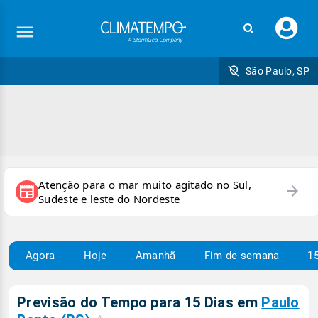
Faç
seu
logi
São Paulo, SP
Atenção para o mar muito agitado no Sul,
arrow_forward
newspaper
Sudeste e leste do Nordeste
Agora
Hoje
Amanhã
Fim de semana
15
Previsão do Tempo para 15 Dias em
Paulo