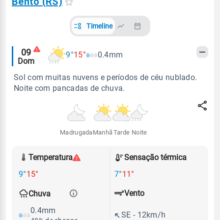
Bento (RS)
Timeline
Alertas
09
9°
15°
0.4mm
Dom
meteorológicos
Sol com muitas nuvens e períodos de céu nublado.
Noite com pancadas de chuva.
Madrugada
Manhã
Tarde
Noite
Temperatura
Sensação térmica
9°
15°
7°
11°
Vento
Chuva
0.4mm
SE - 12km/h