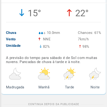
Enviar
Enviar
Enviar
Enviar
Enviar
15°
22°
Enviar
Chuva
10.0mm
Chances: 61%
Vento
NNE
7km/h
Umidade
82%
98%
A previsão do tempo para sábado é de Sol com muitas
nuvens. Pancadas de chuva à tarde e à noite.
Madrugada
Manhã
Tarde
Noite