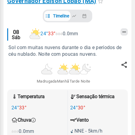
Governador Edison Lobão (MA)
Timeline
Alertas
08
24°
33°
0.0mm
Sáb
meteorológicos
Sol com muitas nuvens durante o dia e períodos de
céu nublado. Noite com poucas nuvens.
Madrugada
Manhã
Tarde
Noite
Temperatura
Sensação térmica
24°
33°
24°
30°
Vento
Chuva
NNE - 5km/h
0.0mm