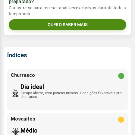
preparado?
Vento
Chuva
Cadastre-se para receber análises exclusivas durante toda a
Sol
Umidade do ar
temporada.
06:17h às 18:11h
E - 7km/h
0.0mm
48%
88%
QUERO SABER MAIS
Sol
Umidade do ar
Lua
Rajada de vento
06:17h às 18:11h
Minguante
34%
93%
ENE - 27km/h
Lua
Índices
Rajada de vento
Nova
E - 40km/h
Churrasco
Dia ideal
Tempo aberto, com poucas nuvens. Condições favoráveis pro
churrasco.
Mosquitos
Médio