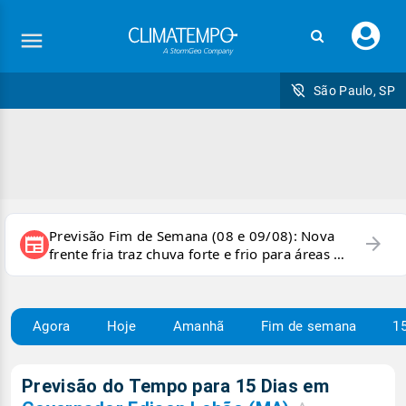
Faç
seu
logi
São Paulo, SP
Previsão Fim de Semana (08 e 09/08): Nova
arrow_forward
newspaper
frente fria traz chuva forte e frio para áreas do
país
Agora
Hoje
Amanhã
Fim de semana
15
Previsão do Tempo para 15 Dias em