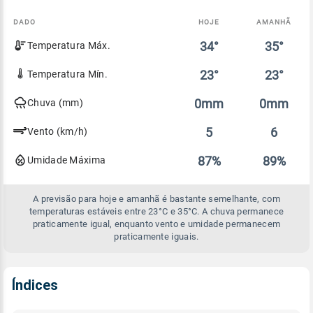
DADO
HOJE
AMANHÃ
Comparativo
34°
35°
Temperatura Máx.
entre
a
previsão
23°
23°
Temperatura Mín.
de
hoje
0mm
0mm
Chuva (mm)
e
amanhã
5
6
Vento (km/h)
87%
89%
Umidade Máxima
A previsão para hoje e amanhã é bastante semelhante, com
temperaturas estáveis entre 23°C e 35°C. A chuva permanece
praticamente igual, enquanto vento e umidade permanecem
praticamente iguais.
Índices