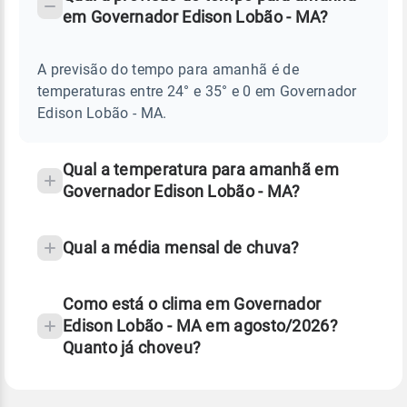
-
DO
em Governador Edison Lobão - MA?
TEMPO
Perguntas
AMANHÃ
E
frequentes
NOTÍCIAS
EM
A previsão do tempo para amanhã é de
sobre
GOVERNADOR
temperaturas entre 24° e 35° e 0 em Governador
EDISON
chuva
LOBÃO
Edison Lobão - MA.
-
e
MA
temperatura
Qual a temperatura para amanhã em
Governador Edison Lobão - MA?
Qual a média mensal de chuva?
Como está o clima em Governador
Edison Lobão - MA em agosto/2026?
Quanto já choveu?
Fonte: 30 anos de dados de reanálise ERA5.