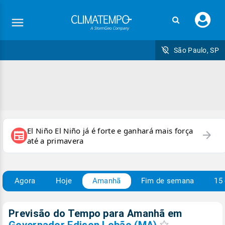
Faç
seu
logi
São Paulo, SP
El Niño El Niño já é forte e ganhará mais força
arrow_forward
newspaper
até a primavera
Agora
Hoje
Amanhã
Fim de semana
15 
Previsão do Tempo para Amanhã
em