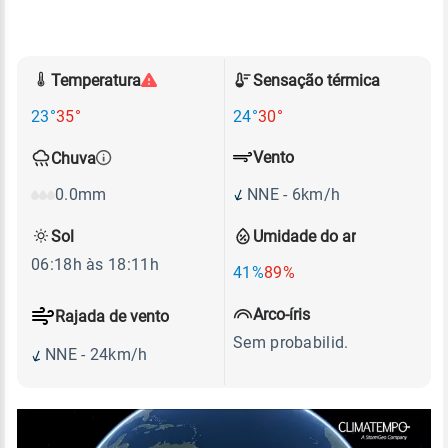
Temperatura
Sensação térmica
23°
35°
24°
30°
Vento
Chuva
NNE - 6km/h
0.0mm
Sol
Umidade do ar
06:18h às 18:11h
41%
89%
Arco-íris
Rajada de vento
Sem probabilid.
NNE - 24km/h