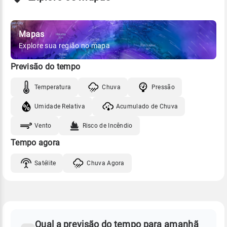
Mapas
Explore sua região no mapa
Previsão do tempo
Temperatura
Chuva
Pressão
Umidade Relativa
Acumulado de Chuva
Vento
Risco de Incêndio
Tempo agora
Satélite
Chuva Agora
FAQ
CLIMA,
PREVISÃO
Qual a previsão do tempo para amanhã