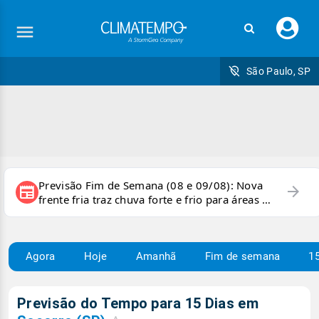
Faç
seu
logi
São Paulo, SP
Previsão Fim de Semana (08 e 09/08): Nova
arrow_forward
newspaper
frente fria traz chuva forte e frio para áreas do
país
Agora
Hoje
Amanhã
Fim de semana
15
Previsão do Tempo para 15 Dias em