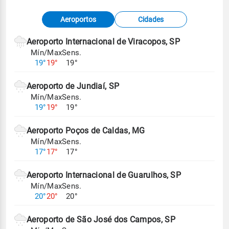
Fonte: dados combinados de estações
Aeroportos
Cidades
meteorológicas e satélite do Centro de Previsão
de Tempo e Estudos Climáticos (CPTEC).
Aeroporto Internacional de Viracopos, SP
Mín/Max
Sens.
Para obter mais informações sobre os dados
19°
19°
19°
climáticos,
clique aqui.
Aeroporto de Jundiaí, SP
Mín/Max
Sens.
19°
19°
19°
Aeroporto Poços de Caldas, MG
Mín/Max
Sens.
17°
17°
17°
Aeroporto Internacional de Guarulhos, SP
Mín/Max
Sens.
20°
20°
20°
Aeroporto de São José dos Campos, SP