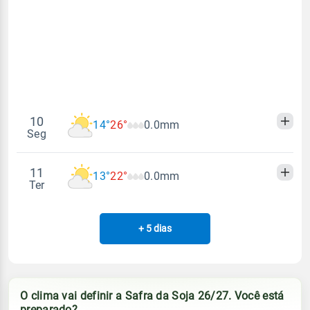
Vento
Chuva
Sol
Umidade do ar
06:36h às 17:47h
ENE - 7km/h
0.0mm
46%
93%
Sol
Umidade do ar
Lua
Rajada de vento
06:35h às 17:47h
Minguante
35%
79%
ENE - 48km/h
Lua
Rajada de vento
10
14°
26°
0.0mm
Minguante
Seg
ENE - 43km/h
11
13°
22°
0.0mm
Madrugada
Manhã
Tarde
Noite
Ter
Temperatura
Sensação térmica
+ 5 dias
Madrugada
Manhã
Tarde
Noite
14°
26°
14°
19°
Temperatura
Sensação térmica
Vento
Chuva
13°
22°
13°
17°
O clima vai definir a Safra da Soja 26/27. Você está
ESE - 6km/h
0.0mm
preparado?