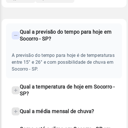
FAQ
CLIMA,
PREVISÃO
Qual a previsão do tempo para hoje em
-
DO
Socorro - SP?
TEMPO
Perguntas
HOJE
E
frequentes
NOTÍCIAS
EM
A previsão do tempo para hoje é de temperaturas
sobre
SOCORRO
entre 15° e 26° e com possibilidade de chuva em
-
chuva
SP
Socorro - SP.
e
temperatura
Qual a temperatura de hoje em Socorro -
SP?
Qual a média mensal de chuva?