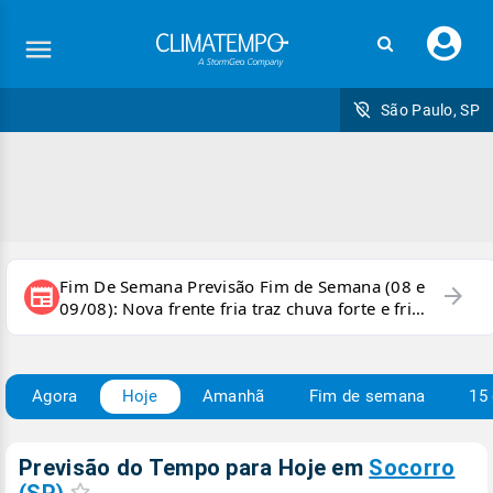
Faç
seu
logi
São Paulo, SP
Fim De Semana Previsão Fim de Semana (08 e
arrow_forward
newspaper
09/08): Nova frente fria traz chuva forte e frio
para áreas do país
Agora
Hoje
Amanhã
Fim de semana
15 
Previsão do Tempo para Hoje
em
Socorro