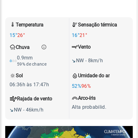
Temperatura
Sensação térmica
15°
26°
16°
21°
Vento
Chuva
0.9mm
NW - 8km/h
59% de chance
Sol
Umidade do ar
06:36h às 17:47h
52%
96%
Arco-íris
Rajada de vento
Alta probabilid.
NW - 46km/h