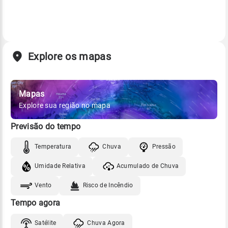
Explore os mapas
Mapas
Explore sua região no mapa
Previsão do tempo
Temperatura
Chuva
Pressão
Umidade Relativa
Acumulado de Chuva
Vento
Risco de Incêndio
Tempo agora
Satélite
Chuva Agora