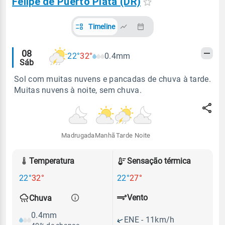
Felipe de Puerto Plata (DR)
Timeline
Alertas
08
22°
32°
0.4mm
Sáb
meteorológicos
Sol com muitas nuvens e pancadas de chuva à tarde.
Muitas nuvens à noite, sem chuva.
Madrugada
Manhã
Tarde
Noite
Temperatura
Sensação térmica
22°
32°
22°
27°
Vento
Chuva
0.4mm
ENE - 11km/h