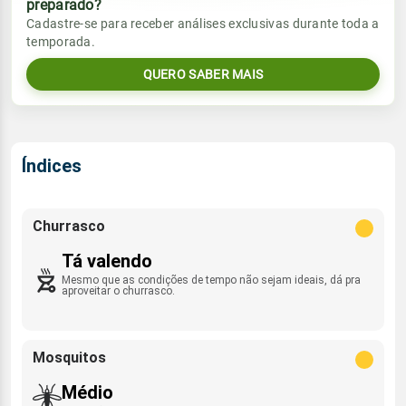
preparado?
Vento
Chuva
Cadastre-se para receber análises exclusivas durante toda a
Sol
Umidade do ar
temporada.
0.4mm
07:21h às 20:14h
ENE - 10km/h
51%
96%
40% de chance
QUERO SABER MAIS
Lua
Rajada de vento
Sol
Umidade do ar
Minguante
07:21h às 20:13h
43%
96%
ESE - 35km/h
Índices
Lua
Rajada de vento
Nova
ENE - 29km/h
Churrasco
Tá valendo
Mesmo que as condições de tempo não sejam ideais, dá pra
aproveitar o churrasco.
Mosquitos
Médio