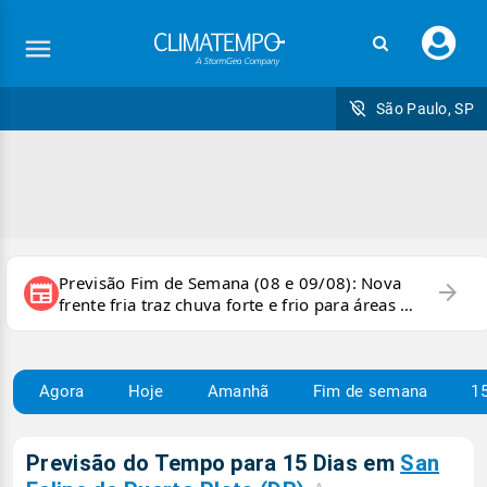
Faç
seu
logi
São Paulo, SP
Previsão Fim de Semana (08 e 09/08): Nova
arrow_forward
newspaper
frente fria traz chuva forte e frio para áreas do
país
Agora
Hoje
Amanhã
Fim de semana
15
Previsão do Tempo para 15 Dias em
San