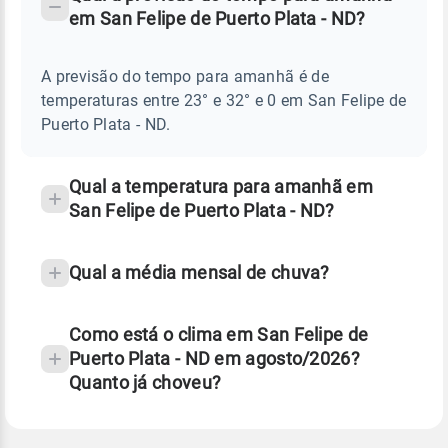
-
DO
em San Felipe de Puerto Plata - ND?
TEMPO
Perguntas
AMANHÃ
E
frequentes
NOTÍCIAS
EM
A previsão do tempo para amanhã é de
sobre
SAN
temperaturas entre 23° e 32° e 0 em San Felipe de
FELIPE
chuva
DE
Puerto Plata - ND.
PUERTO
e
PLATA
temperatura
-
ND
Qual a temperatura para amanhã em
San Felipe de Puerto Plata - ND?
Qual a média mensal de chuva?
Como está o clima em San Felipe de
Puerto Plata - ND em agosto/2026?
Quanto já choveu?
Fonte: 30 anos de dados de reanálise ERA5.