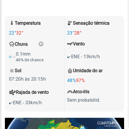
Temperatura
Sensação térmica
22°
32°
23°
28°
Vento
Chuva
0.1mm
ENE - 13km/h
40% de chance
Sol
Umidade do ar
07:20h às 20:15h
48%
97%
Arco-íris
Rajada de vento
Sem probabilid.
ENE - 33km/h