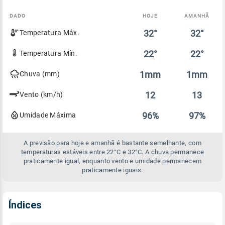
DADO
HOJE
AMANHÃ
Comparativo
32°
32°
Temperatura Máx.
entre
a
previsão
22°
22°
Temperatura Mín.
de
hoje
1mm
1mm
Chuva (mm)
e
amanhã
12
13
Vento (km/h)
96%
97%
Umidade Máxima
A previsão para hoje e amanhã é bastante semelhante, com
temperaturas estáveis entre 22°C e 32°C. A chuva permanece
praticamente igual, enquanto vento e umidade permanecem
praticamente iguais.
Índices