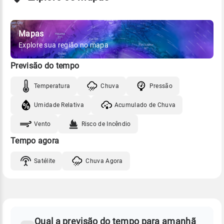
Mapas
Explore sua região no mapa
Previsão do tempo
Temperatura
Chuva
Pressão
Umidade Relativa
Acumulado de Chuva
Vento
Risco de Incêndio
Tempo agora
Satélite
Chuva Agora
FAQ
CLIMA,
PREVISÃO
Qual a previsão do tempo para amanhã