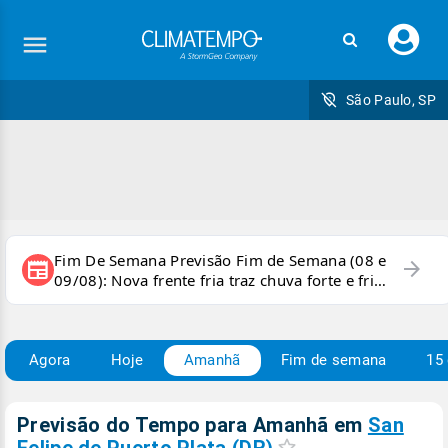
Faç
seu
logi
São Paulo, SP
Fim De Semana Previsão Fim de Semana (08 e
arrow_forward
newspaper
09/08): Nova frente fria traz chuva forte e frio
para áreas do país
Agora
Hoje
Amanhã
Fim de semana
15 
Previsão do Tempo para Amanhã
em
San